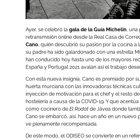
Ayer, se celebró la
gala de la Guía Michelin
, una
retransmisión online desde la Real Casa de Correo
Cano
, quién descubrió su pasión por la cocina a 
su padre ha sido galardonado con una estrella Mi
han conducido hoy hasta uno de los mayores reco
España y Portugal 2021 avalan así el trabajo des
Con esta nueva insignia, Cano es premiado por su 
huerta murciana con las innovadoras técnicas cu
inyección de motivación para el chef y el resto d
hostelería a causa de la COVID-19. Y que acentúa
como cocinero de
El Rodat
de Jávea donde también
Cano se embarcó, así, hace un año en un nuevo p
ve plenamente recompensada.
De este modo, el ODISEO se convierte en un refer