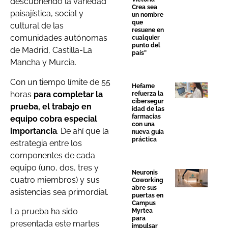
descubriendo la variedad
Crea sea
paisajística, social y
un nombre
que
cultural de las
resuene en
comunidades autónomas
cualquier
punto del
de Madrid, Castilla-La
país”
Mancha y Murcia.
Con un tiempo límite de 55
Hefame
horas
para completar la
refuerza la
cibersegur
prueba, el trabajo en
idad de las
farmacias
equipo cobra especial
con una
importancia
. De ahí que la
nueva guía
práctica
estrategia entre los
componentes de cada
equipo (uno, dos, tres y
Neuronis
cuatro miembros) y sus
Coworking
abre sus
asistencias sea primordial.
puertas en
Campus
La prueba ha sido
Myrtea
para
presentada este martes
impulsar