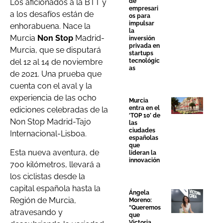
Los aficionados a la BTT y
de
empresari
a los desafíos están de
os para
impulsar
enhorabuena. Nace la
la
Murcia
Non Stop
Madrid-
inversión
privada en
Murcia, que se disputará
startups
del 12 al 14 de noviembre
tecnológic
as
de 2021. Una prueba que
cuenta con el aval y la
experiencia de las ocho
Murcia
entra en el
ediciones celebradas de la
‘TOP 10’ de
Non Stop Madrid-Tajo
las
ciudades
Internacional-Lisboa.
españolas
que
Esta nueva aventura, de
lideran la
innovación
700 kilómetros, llevará a
los ciclistas desde la
capital española hasta la
Ángela
Región de Murcia,
Moreno:
“Queremos
atravesando y
que
Victoria