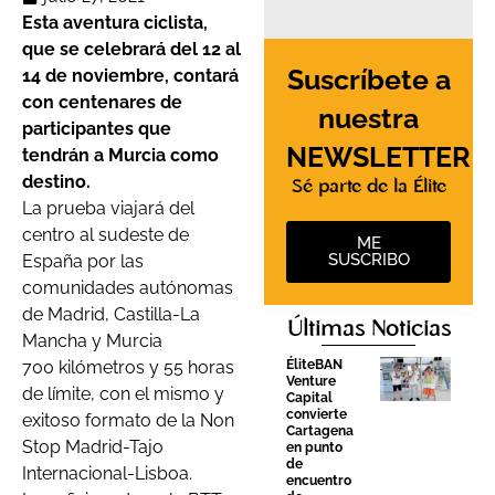
Esta aventura ciclista,
que se celebrará del 12 al
Suscríbete a
14 de noviembre, contará
con centenares de
nuestra
participantes que
NEWSLETTER
tendrán a Murcia como
destino.
Sé parte de la Élite
La prueba viajará del
centro al sudeste de
ME
SUSCRIBO
España por las
comunidades autónomas
de Madrid, Castilla-La
Últimas Noticias
Mancha y Murcia
700 kilómetros y 55 horas
ÉliteBAN
Venture
de límite, con el mismo y
Capital
convierte
exitoso formato de la Non
Cartagena
Stop Madrid-Tajo
en punto
de
Internacional-Lisboa.
encuentro