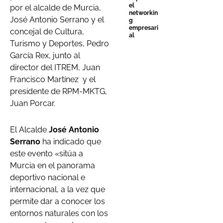
el
por el alcalde de Murcia,
networkin
José Antonio Serrano y el
g
empresari
concejal de Cultura,
al
Turismo y Deportes, Pedro
García Rex, junto al
director del ITREM, Juan
Francisco Martínez y el
presidente de RPM-MKTG,
Juan Porcar.
El Alcalde
José Antonio
Serrano
ha indicado que
este evento «sitúa a
Murcia en el panorama
deportivo nacional e
internacional, a la vez que
permite dar a conocer los
entornos naturales con los