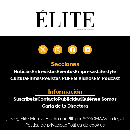
Secciones
Noticias
Entrevistas
Eventos
Empresas
Lifestyle
Cultura
Firmas
Revistas PDF
EM Videos
EM Podcast
Información
Suscríbete
Contacto
Publicidad
Quiénes Somos
Carta de la Directora
@2025 Élite Murcia. Hecho con
por SONOMA
Aviso legal
Política de privacidad
Política de cookies