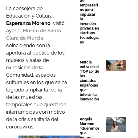
de
empresari
La consejera de
os para
impulsar
Educación y Cultura,
la
Esperanza Moreno
, visitó
inversión
privada en
ayer el
Museo de Santa
startups
Clara de Murcia
tecnológic
as
coincidiendo con la
apertura al público de los
museos y salas de
Murcia
entra en el
exposición de la
‘TOP 10’ de
Comunidad, espacios
las
ciudades
culturales en los que se ha
españolas
logrado ampliar la fecha
que
lideran la
de las muestras
innovación
temporales que quedaron
interrumpidas con motivo
de la crisis sanitaria del
Ángela
Moreno:
coronavirus.
“Queremos
que
Victoria