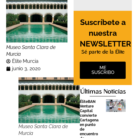
Suscríbete a
nuestra
NEWSLETTER
Museo Santa Clara de
Sé parte de la Élite
Murcia
Élite Murcia
ME
junio 3, 2020
SUSCRIBO
Últimas Noticias
ÉliteBAN
Venture
Capital
convierte
Cartagena
en punto
Museo Santa Clara de
de
Murcia
encuentro