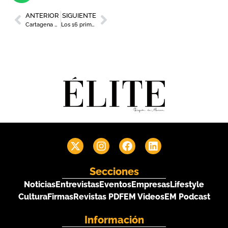
ANTERIOR
SIGUIENTE
Cartagena Puerto de Culturas reanuda su actividad el viernes 5 de junio
Los 16 primeros Reactivos de la cultura murciana
Secciones
Noticias
Entrevistas
Eventos
Empresas
Lifestyle
Cultura
Firmas
Revistas PDF
EM Videos
EM Podcast
Información