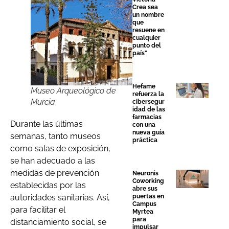
Crea sea
un nombre
que
resuene en
cualquier
punto del
país”
Hefame
Museo Arqueológico de
refuerza la
Murcia
cibersegur
idad de las
farmacias
Durante las últimas
con una
nueva guía
semanas, tanto museos
práctica
como salas de exposición,
se han adecuado a las
medidas de prevención
Neuronis
Coworking
establecidas por las
abre sus
autoridades sanitarias. Así,
puertas en
Campus
para facilitar el
Myrtea
para
distanciamiento social, se
impulsar