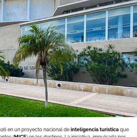
2026 en un proyecto nacional de
inteligencia turística
que
entos (
MICE
) en los destinos. La iniciativa, impulsada por