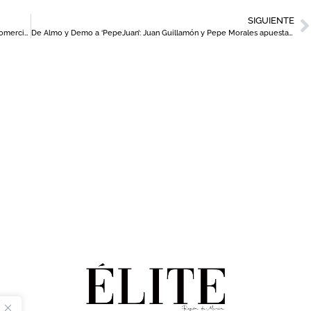
SIGUIENTE
Sorteos, talleres infantiles y actividades solidarias en el centro comercial Atalayas para celebrar la Vuelta al Cole
De Almo y Demo a ‘PepeJuan’: Juan Guillamón y Pepe Morales apuestan por un concepto de barra castizo y actual