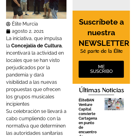
Suscríbete a
Élite Murcia
nuestra
agosto 2, 2021
La iniciativa, que impulsa
NEWSLETTER
la
Concejalía de Cultura
,
Sé parte de la Élite
incentivará la actividad en
locales que se han visto
ME
perjudicados por la
SUSCRIBO
pandemia y dará
visibilidad a las nuevas
propuestas que ofrecen
Últimas Noticias
los grupos musicales
ÉliteBAN
incipientes
Venture
Capital
Su celebración se llevará a
convierte
cabo cumpliendo con la
Cartagena
en punto
normativa que determinen
de
encuentro
las autoridades sanitarias