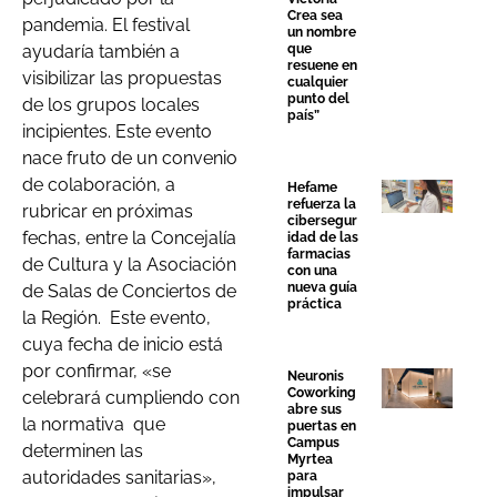
Crea sea
pandemia. El festival
un nombre
ayudaría también a
que
resuene en
visibilizar las propuestas
cualquier
punto del
de los grupos locales
país”
incipientes. Este evento
nace fruto de un convenio
de colaboración, a
Hefame
refuerza la
rubricar en próximas
cibersegur
fechas, entre la Concejalía
idad de las
farmacias
de Cultura y la Asociación
con una
nueva guía
de Salas de Conciertos de
práctica
la Región. Este evento,
cuya fecha de inicio está
por confirmar, «se
Neuronis
Coworking
celebrará cumpliendo con
abre sus
la normativa que
puertas en
Campus
determinen las
Myrtea
autoridades sanitarias»,
para
impulsar