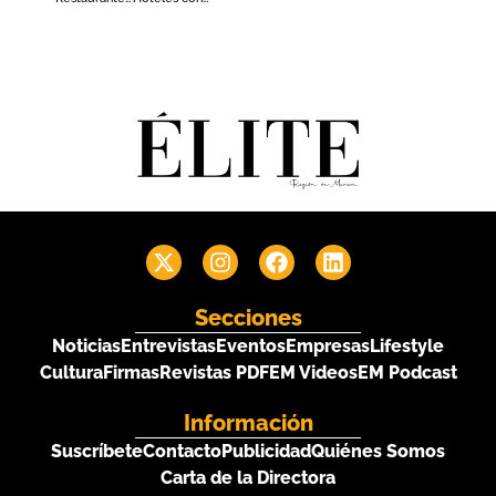
Secciones
Noticias
Entrevistas
Eventos
Empresas
Lifestyle
Cultura
Firmas
Revistas PDF
EM Videos
EM Podcast
Información
Suscríbete
Contacto
Publicidad
Quiénes Somos
Carta de la Directora