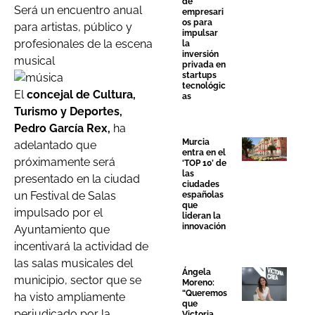
de
Será un encuentro anual
empresari
os para
para artistas, público y
impulsar
profesionales de la escena
la
inversión
musical
privada en
startups
tecnológic
El
concejal de Cultura,
as
Turismo y Deportes,
Pedro García Rex,
ha
Murcia
adelantado que
entra en el
próximamente será
‘TOP 10’ de
las
presentado en la ciudad
ciudades
un Festival de Salas
españolas
que
impulsado por el
lideran la
innovación
Ayuntamiento que
incentivará la actividad de
las salas musicales del
Ángela
municipio, sector que se
Moreno:
“Queremos
ha visto ampliamente
que
perjudicado por la
Victoria