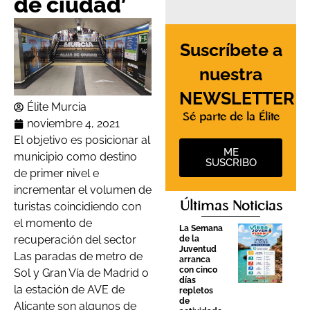
de ciudad’
Suscríbete a
nuestra
NEWSLETTER
Élite Murcia
Sé parte de la Élite
noviembre 4, 2021
El objetivo es posicionar al
ME
municipio como destino
SUSCRIBO
de primer nivel e
incrementar el volumen de
Últimas Noticias
turistas coincidiendo con
el momento de
La Semana
recuperación del sector
de la
Juventud
Las paradas de metro de
arranca
con cinco
Sol y Gran Vía de Madrid o
días
la estación de AVE de
repletos
de
Alicante son algunos de