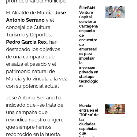
promocional del municipio
ÉliteBAN
El Alcalde de Murcia,
José
Venture
Capital
Antonio Serrano
y el
convierte
Cartagena
concejal de Cultura,
en punto
Turismo y Deportes,
de
encuentro
Pedro García Rex
, han
de
destacado los objetivos
empresari
os para
de una campaña que
impulsar
la
ensalza el pasado y el
inversión
patrimonio natural de
privada en
startups
Murcia y lo vincula a la vez
tecnológic
con su potencial actual.
as
José Antonio Serrano ha
indicado que «se trata de
Murcia
entra en el
una campaña que
‘TOP 10’ de
reivindica nuestro origen,
las
ciudades
que siempre hemos
españolas
que
reconocido en la huerta.