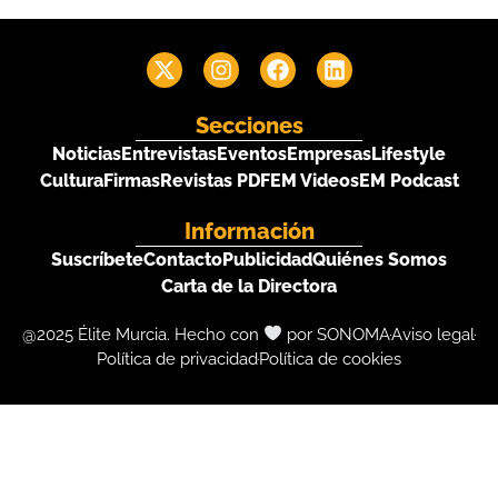
Secciones
Noticias
Entrevistas
Eventos
Empresas
Lifestyle
Cultura
Firmas
Revistas PDF
EM Videos
EM Podcast
Información
Suscríbete
Contacto
Publicidad
Quiénes Somos
Carta de la Directora
@2025 Élite Murcia. Hecho con
por SONOMA
Aviso legal
Política de privacidad
Política de cookies