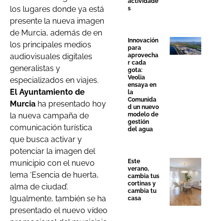
actividade
los lugares donde ya está
s
presente la nueva imagen
de Murcia, además de en
Innovación
los principales medios
para
aprovecha
audiovisuales digitales
r cada
generalistas y
gota:
Veolia
especializados en viajes.
ensaya en
El Ayuntamiento de
la
Comunida
Murcia
ha presentado hoy
d un nuevo
modelo de
la nueva campaña de
gestión
comunicación turística
del agua
que busca activar y
potenciar la imagen del
Este
municipio con el nuevo
verano,
lema ‘Esencia de huerta,
cambia tus
cortinas y
alma de ciudad’.
cambia tu
Igualmente, también se ha
casa
presentado el nuevo vídeo