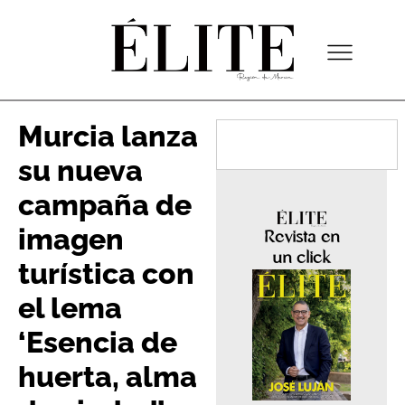
Murcia lanza
su nueva
campaña de
imagen
Revista en
un click
turística con
el lema
‘Esencia de
huerta, alma