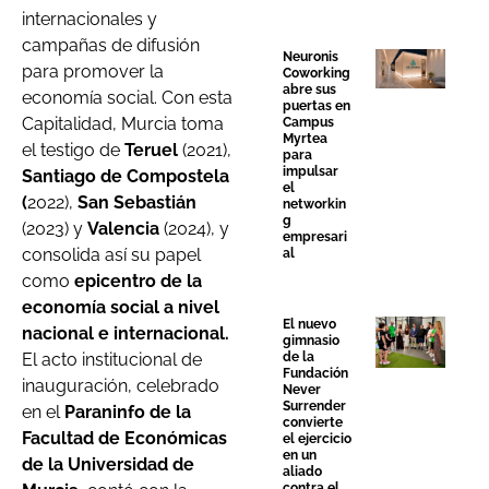
internacionales y
campañas de difusión
Neuronis
para promover la
Coworking
abre sus
economía social. Con esta
puertas en
Capitalidad, Murcia toma
Campus
Myrtea
el testigo de
Teruel
(2021),
para
impulsar
Santiago de Compostela
el
(
2022),
San Sebastián
networkin
g
(2023) y
Valencia
(2024), y
empresari
consolida así su papel
al
como
epicentro de la
economía social a nivel
El nuevo
nacional e internacional.
gimnasio
El acto institucional de
de la
Fundación
inauguración, celebrado
Never
Surrender
en el
Paraninfo de la
convierte
Facultad de Económicas
el ejercicio
en un
de la Universidad de
aliado
contra el