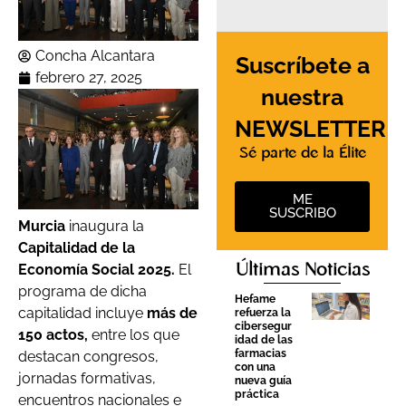
Concha Alcantara
Suscríbete a
febrero 27, 2025
nuestra
NEWSLETTER
Sé parte de la Élite
ME
SUSCRIBO
Murcia
inaugura la
Capitalidad de la
Economía Social 2025.
El
Últimas Noticias
programa de dicha
Hefame
capitalidad incluye
más de
refuerza la
cibersegur
150 actos,
entre los que
idad de las
farmacias
destacan congresos,
con una
jornadas formativas,
nueva guía
práctica
encuentros nacionales e