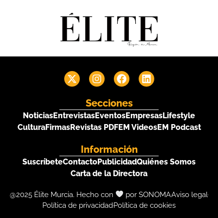
Secciones
Noticias
Entrevistas
Eventos
Empresas
Lifestyle
Cultura
Firmas
Revistas PDF
EM Videos
EM Podcast
Información
Suscríbete
Contacto
Publicidad
Quiénes Somos
Carta de la Directora
@2025 Élite Murcia. Hecho con
por SONOMA
Aviso legal
Política de privacidad
Política de cookies