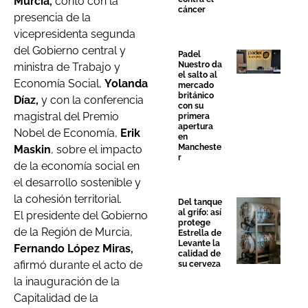
Murcia,
contó con la
cáncer
presencia de la
vicepresidenta segunda
del Gobierno central y
Padel
Nuestro da
ministra de Trabajo y
el salto al
Economía Social,
Yolanda
mercado
británico
Díaz,
y con la conferencia
con su
magistral del Premio
primera
apertura
Nobel de Economía,
Erik
en
Mancheste
Maskin
, sobre el impacto
r
de la economía social en
el desarrollo sostenible y
la cohesión territorial.
Del tanque
al grifo: así
El presidente del Gobierno
protege
de la Región de Murcia,
Estrella de
Levante la
Fernando López Miras,
calidad de
afirmó durante el acto de
su cerveza
la inauguración de la
Capitalidad de la