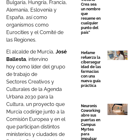
Bulgaria, Hungría, Francia,
Crea sea
Alemania, Eslovenia y
un nombre
que
España, así como
resuene en
cualquier
organismos como
punto del
Eurocities y el Comité de
país”
las Regiones.
El alcalde de Murcia,
José
Hefame
refuerza la
Ballesta
, intervino
cibersegur
hoy como líder del grupo
idad de las
farmacias
de trabajo de
con una
Sectores Creativos y
nueva guía
práctica
Culturales de la Agenda
Urbana 2030 para la
Cultura, un proyecto que
Neuronis
Coworking
Murcia codirige junto a la
abre sus
Comisión Europea y en el
puertas en
Campus
que participan distintos
Myrtea
ministerios y ciudades de
para
impulsar