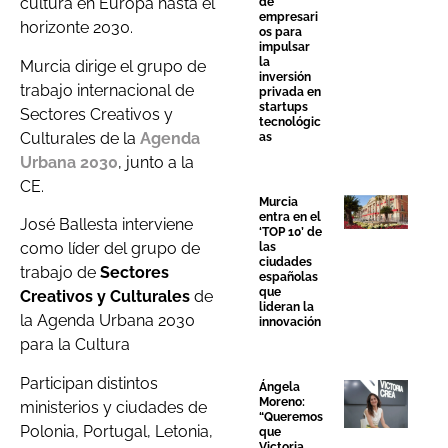
cultura en Europa hasta el
de
empresari
horizonte 2030.
os para
impulsar
la
Murcia dirige el grupo de
inversión
trabajo internacional de
privada en
startups
Sectores Creativos y
tecnológic
Culturales de la
Agenda
as
Urbana 2030
, junto a la
CE.
Murcia
entra en el
José Ballesta interviene
‘TOP 10’ de
como líder del grupo de
las
ciudades
trabajo de
Sectores
españolas
que
Creativos y Culturales
de
lideran la
la Agenda Urbana 2030
innovación
para la Cultura
Participan distintos
Ángela
Moreno:
ministerios y ciudades de
“Queremos
Polonia, Portugal, Letonia,
que
Victoria