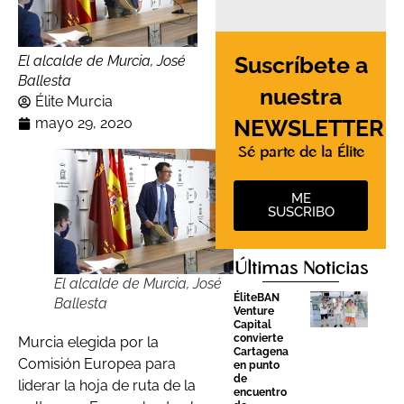
Suscríbete a
El alcalde de Murcia, José
Ballesta
nuestra
Élite Murcia
mayo 29, 2020
NEWSLETTER
Sé parte de la Élite
ME
SUSCRIBO
Últimas Noticias
El alcalde de Murcia, José
ÉliteBAN
Ballesta
Venture
Capital
convierte
Murcia elegida por la
Cartagena
Comisión Europea para
en punto
de
liderar la hoja de ruta de la
encuentro