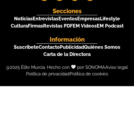
Secciones
Noticias
Entrevistas
Eventos
Empresas
Lifestyle
Cultura
Firmas
Revistas PDF
EM Videos
EM Podcast
Información
Suscríbete
Contacto
Publicidad
Quiénes Somos
Carta de la Directora
@2025 Élite Murcia. Hecho con
por SONOMA
Aviso legal
Política de privacidad
Política de cookies