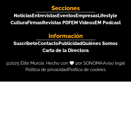
Secciones
Noticias
Entrevistas
Eventos
Empresas
Lifestyle
Cultura
Firmas
Revistas PDF
EM Videos
EM Podcast
Información
Suscríbete
Contacto
Publicidad
Quiénes Somos
Carta de la Directora
@2025 Élite Murcia. Hecho con
por SONOMA
Aviso legal
Política de privacidad
Política de cookies