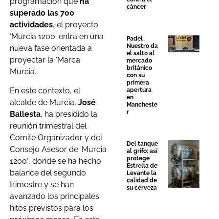
programación que
ha
cáncer
superado las 700
actividades
, el proyecto
‘Murcia 1200′ entra en una
Padel
Nuestro da
nueva fase orientada a
el salto al
proyectar la ‘Marca
mercado
británico
Murcia’.
con su
primera
En este contexto, el
apertura
en
alcalde de Murcia,
José
Mancheste
r
Ballesta
, ha presidido la
reunión trimestral del
Comité Organizador y del
Del tanque
Consejo Asesor de ‘Murcia
al grifo: así
protege
1200′, donde se ha hecho
Estrella de
balance del segundo
Levante la
calidad de
trimestre y se han
su cerveza
avanzado los principales
hitos previstos para los