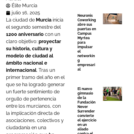
Élite Murcia
julio 16, 2025
Neuronis
La ciudad de
Murcia
inicia
Coworking
abre sus
el segundo semestre del
puertas en
Campus
1200 aniversario
con un
Myrtea
claro objetivo:
proyectar
para
impulsar
su historia, cultura y
el
modelo de ciudad al
networkin
g
ámbito nacional e
empresari
al
internacional
. Tras un
primer tramo del año en el
que se ha logrado generar
El nuevo
un fuerte sentimiento de
gimnasio
de la
orgullo de pertenencia
Fundación
entre los murcianos, con
Never
Surrender
la implicación directa de
convierte
asociaciones, colectivos y
el ejercicio
en un
ciudadanía en una
aliado
contra el