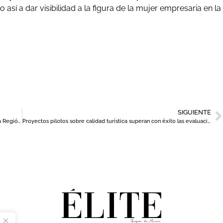
así a dar visibilidad a la figura de la mujer empresaria en la
SIGUIENTE
Diego Rodríguez Linares: director del Instituto de Fomento de la Región de Murcia (INFO)
Proyectos pilotos sobre calidad turística superan con éxito las evaluaciones on line