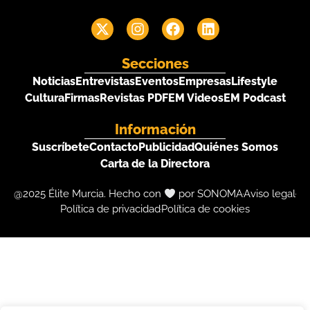
Secciones
Noticias
Entrevistas
Eventos
Empresas
Lifestyle
Cultura
Firmas
Revistas PDF
EM Videos
EM Podcast
Información
Suscríbete
Contacto
Publicidad
Quiénes Somos
Carta de la Directora
@2025 Élite Murcia. Hecho con
por SONOMA
Aviso legal
Política de privacidad
Política de cookies