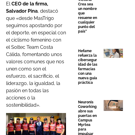
E
l
CEO de la firma,
Crea sea
un nombre
Salvador Pina
,
destacó
que
que «desde MasTrigo
resuene en
cualquier
seguimos apostando por
punto del
país”
el deporte, en especial
con
el ciclismo femenino con
el Soltec Team Costa
Hefame
Cálida, fomentando unos
refuerza la
cibersegur
valores comunes que nos
idad de las
unen como son el
farmacias
con una
esfuerzo, el sacrificio, el
nueva guía
liderazgo,
la igualdad, la
práctica
pasión en todas las
acciones o la
Neuronis
sostenibilidad».
Coworking
abre sus
puertas en
Campus
Myrtea
para
impulsar