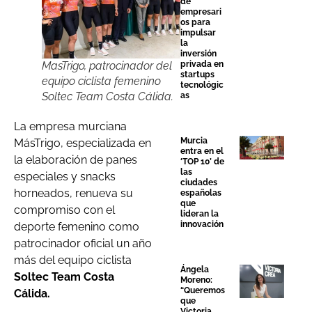
de
empresari
os para
impulsar
la
inversión
privada en
MasTrigo, patrocinador del
startups
equipo ciclista femenino
tecnológic
Soltec Team Costa Cálida.
as
La empresa murciana
Murcia
MásTrigo, especializada en
entra en el
la elaboración
de panes
‘TOP 10’ de
las
especiales y snacks
ciudades
horneados, renueva su
españolas
que
compromiso con el
lideran la
innovación
deporte femenino como
patrocinador oficial un año
más del equipo ciclista
Ángela
Soltec Team Costa
Moreno:
“Queremos
Cálida.
que
Victoria