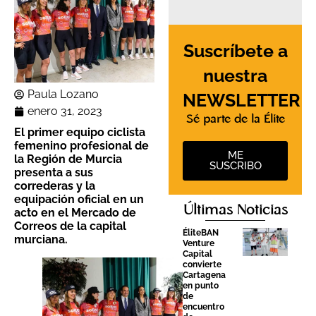
Suscríbete a
nuestra
Paula Lozano
NEWSLETTER
enero 31, 2023
Sé parte de la Élite
El primer equipo ciclista
femenino profesional de
ME
la Región de Murcia
SUSCRIBO
presenta a sus
correderas y la
equipación oficial en un
Últimas Noticias
acto en el Mercado de
Correos de la capital
ÉliteBAN
murciana.
Venture
Capital
convierte
Cartagena
en punto
de
encuentro