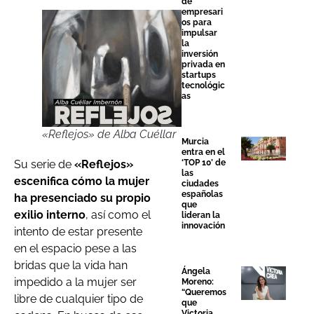
de
empresari
os para
impulsar
la
inversión
privada en
startups
tecnológic
as
«Reflejos» de Alba Cuéllar
Murcia
entra en el
‘TOP 10’ de
Su serie de
«Reflejos»
las
escenifica cómo la mujer
ciudades
españolas
ha presenciado su propio
que
exilio interno
, así como el
lideran la
innovación
intento de estar presente
en el espacio pese a las
bridas que la vida han
Ángela
impedido a la mujer ser
Moreno:
“Queremos
libre de cualquier tipo de
que
Victoria