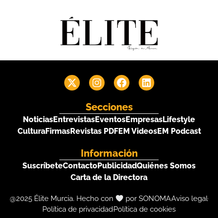
Secciones
Noticias
Entrevistas
Eventos
Empresas
Lifestyle
Cultura
Firmas
Revistas PDF
EM Videos
EM Podcast
Información
Suscríbete
Contacto
Publicidad
Quiénes Somos
Carta de la Directora
@2025 Élite Murcia. Hecho con
por SONOMA
Aviso legal
Política de privacidad
Política de cookies