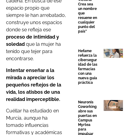
cadena. En busca de ese
Crea sea
espacio propio que
un nombre
que
siempre le han arrebatado,
resuene en
construye unos espacios
cualquier
punto del
donde se refleja ese
país”
proceso de intimidad y
soledad
que la mujer ha
tenido que tejer para
Hefame
refuerza la
encontrarse.
cibersegur
idad de las
farmacias
Intentar enseñar a la
con una
mirada a apreciar los
nueva guía
práctica
pequeños reflejos de la
vida, los atisbos de una
realidad imperceptible.
Neuronis
Coworking
Cuéllar ha estudiado en
abre sus
puertas en
Murcia, aunque ha
Campus
tomado influencias
Myrtea
para
formativas y académicas
impulsar