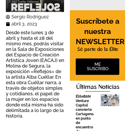
Sergio Rodriguez
Suscríbete a
abril 3, 2023
nuestra
Desde este lunes 3 de
abril y hasta el 28 del
NEWSLETTER
mismo mes, podrás visitar
en la Sala de Exposiciones
Sé parte de la Élite
del Espacio de Creación
Artística Joven (EACAJ) en
ME
Molina de Segura, la
SUSCRIBO
exposición «Reflejos» de
la artista Alba Cuéllar. En
esta obra Cuéllar narra, a
Últimas Noticias
través de objetos simples
y cotidianos, el papel de
ÉliteBAN
la mujer en los espacios
Venture
donde esta misma ha sido
Capital
convierte
delimitada a lo largo de la
Cartagena
historia.
en punto
de
encuentro