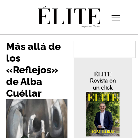
Más allá de
los
«Reflejos»
de Alba
Revista en
un click
Cuéllar