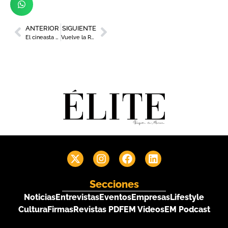
ANTERIOR
SIGUIENTE
El cineasta Carlos Saura ilustra el cartel de la LXI edición del Cante de las Minas
Vuelve la Ruta del Vino de Jumilla
Secciones
Noticias
Entrevistas
Eventos
Empresas
Lifestyle
Cultura
Firmas
Revistas PDF
EM Videos
EM Podcast