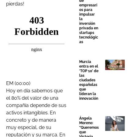
de
pierdas!
empresari
os para
impulsar
la
inversión
privada en
startups
tecnológic
as
Murcia
entra en el
‘TOP 10’ de
las
ciudades
EM (00:00)
españolas
que
Hoy en día sabemos que
lideran la
el 80% del valor de una
innovación
compañía depende de sus
activos intangibles. En
Ángela
concreto y de manera
Moreno:
muy especial, de su
“Queremos
que
reputación y su marca. En
Victoria