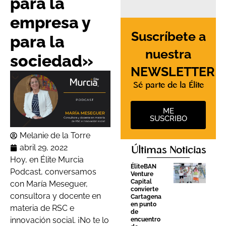
para la
empresa y
Suscríbete a
para la
nuestra
sociedad»
NEWSLETTER
Sé parte de la Élite
ME
SUSCRIBO
Melanie de la Torre
abril 29, 2022
Últimas Noticias
Hoy, en Élite Murcia
ÉliteBAN
Podcast, conversamos
Venture
Capital
con María Meseguer,
convierte
consultora y docente en
Cartagena
en punto
materia de RSC e
de
innovación social. ¡No te lo
encuentro