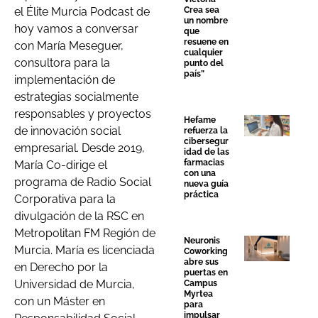
Crea sea
el Élite Murcia Podcast de
un nombre
hoy vamos a conversar
que
resuene en
con María Meseguer,
cualquier
consultora para la
punto del
país”
implementación de
estrategias socialmente
responsables y proyectos
Hefame
de innovación social
refuerza la
cibersegur
empresarial. Desde 2019,
idad de las
farmacias
María Co-dirige el
con una
programa de Radio Social
nueva guía
práctica
Corporativa para la
divulgación de la RSC en
Metropolitan FM Región de
Neuronis
Murcia. María es licenciada
Coworking
abre sus
en Derecho por la
puertas en
Universidad de Murcia,
Campus
Myrtea
con un Máster en
para
impulsar