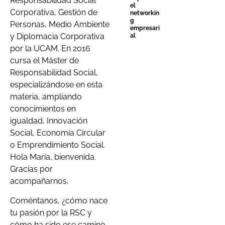
Responsabilidad Social
el
Corporativa, Gestión de
networkin
g
Personas, Medio Ambiente
empresari
y Diplomacia Corporativa
al
por la UCAM. En 2016
cursa el Máster de
Responsabilidad Social,
especializándose en esta
materia, ampliando
conocimientos en
igualdad, Innovación
Social, Economía Circular
o Emprendimiento Social.
Hola María, bienvenida.
Gracias por
acompañarnos.
Coméntanos, ¿cómo nace
tu pasión por la RSC y
cómo ha sido ese camino