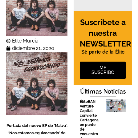
Suscríbete a
nuestra
Élite Murcia
NEWSLETTER
diciembre 21, 2020
Sé parte de la Élite
ME
SUSCRIBO
Últimas Noticias
ÉliteBAN
Venture
Capital
convierte
Cartagena
en punto
Portada del nuevo EP de ‘Malva’:
de
‘Nos estamos equivocando’ de
encuentro