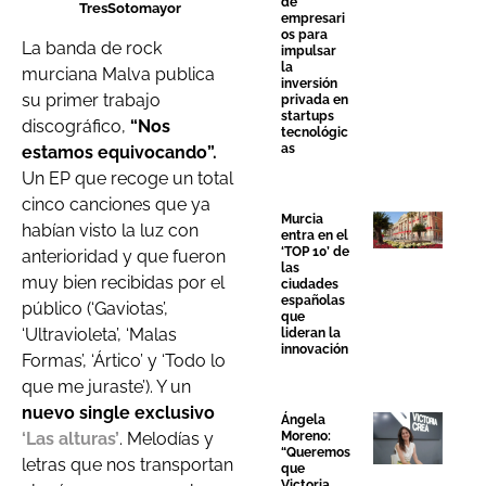
de
TresSotomayor
empresari
os para
La banda de rock
impulsar
la
murciana Malva publica
inversión
su primer trabajo
privada en
startups
discográfico,
“Nos
tecnológic
as
estamos equivocando”.
Un EP que recoge un total
cinco canciones que ya
Murcia
habían visto la luz con
entra en el
‘TOP 10’ de
anterioridad y que fueron
las
muy bien recibidas por el
ciudades
españolas
público (‘Gaviotas’,
que
‘Ultravioleta’, ‘Malas
lideran la
innovación
Formas’, ‘Ártico’ y ‘Todo lo
que me juraste’). Y un
nuevo single exclusivo
Ángela
Moreno:
‘Las alturas’
. Melodías y
“Queremos
letras que nos transportan
que
Victoria