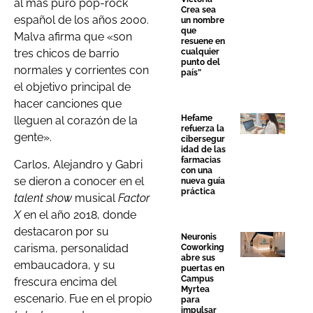
al más puro pop-rock
Crea sea
español de los años 2000.
un nombre
que
Malva afirma que «son
resuene en
cualquier
tres chicos de barrio
punto del
normales y corrientes con
país”
el objetivo principal de
hacer canciones que
Hefame
lleguen al corazón de la
refuerza la
gente».
cibersegur
idad de las
farmacias
Carlos, Alejandro y Gabri
con una
se dieron a conocer en el
nueva guía
práctica
talent show
musical
Factor
X
en el año 2018, donde
destacaron por su
Neuronis
carisma, personalidad
Coworking
abre sus
embaucadora, y su
puertas en
Campus
frescura encima del
Myrtea
escenario. Fue en el propio
para
impulsar