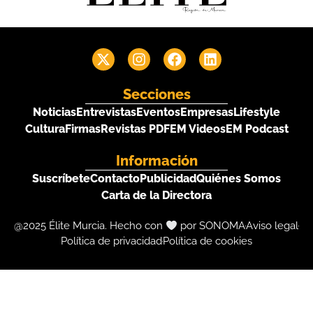
Secciones
Noticias
Entrevistas
Eventos
Empresas
Lifestyle
Cultura
Firmas
Revistas PDF
EM Videos
EM Podcast
Información
Suscríbete
Contacto
Publicidad
Quiénes Somos
Carta de la Directora
@2025 Élite Murcia. Hecho con
por SONOMA
Aviso legal
Política de privacidad
Política de cookies