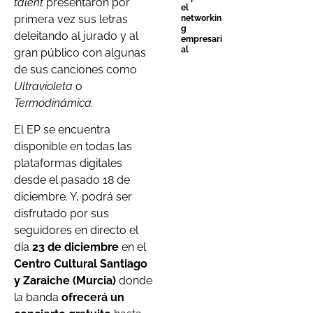
talent
presentaron por
el
primera vez sus letras
networkin
g
deleitando al jurado y al
empresari
al
gran público con algunas
de sus canciones como
Ultravioleta
o
Termodinámica.
El EP se encuentra
disponible en todas las
plataformas digitales
desde el pasado 18 de
diciembre. Y, podrá ser
disfrutado por sus
seguidores en directo el
día
23 de diciembre
en el
Centro Cultural Santiago
y Zaraiche
(Murcia)
donde
la banda
ofrecerá un