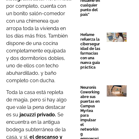
resuene en
por completo, cuenta con
cualquier
punto del
un bonito salón-comedor
país”
con una chimenea que
arropa toda la vivienda en
Hefame
los días más fríos. También
refuerza la
dispone de una cocina
cibersegur
idad de las
completamente equipada
farmacias
y dos dormitorios dobles,
con una
nueva guía
uno de ellos con techo
práctica
abuhardillado, y baño
completo con ducha.
Neuronis
Toda la casa está repleta
Coworking
abre sus
de magia, pero si hay algo
puertas en
Campus
que vale la pena destacar
Myrtea
es su
jacuzzi privado.
Se
para
impulsar
encuentra en la antigua
el
bodega subterránea de la
networkin
g
casa, y sí,
el descanso y
empresari