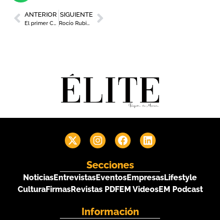
ANTERIOR
SIGUIENTE
El primer Cat Café de Murcia
Rocío Rubio, responsable de comunicación y marketing en Gesa
Secciones
Noticias
Entrevistas
Eventos
Empresas
Lifestyle
Cultura
Firmas
Revistas PDF
EM Videos
EM Podcast
Información