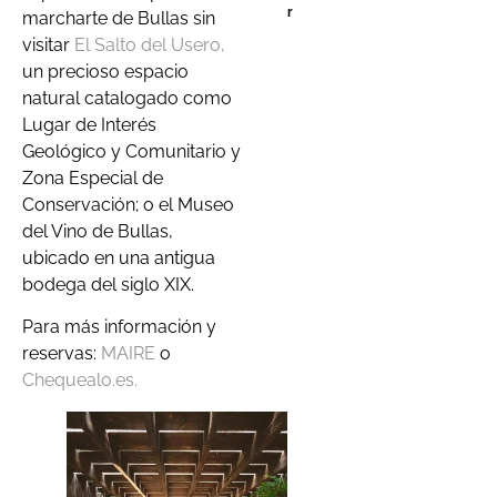
r
marcharte de Bullas sin
visitar
El Salto del Usero,
un precioso espacio
natural catalogado como
Lugar de Interés
Geológico y Comunitario y
Zona Especial de
Conservación; o el Museo
del Vino de Bullas,
ubicado en una antigua
bodega del siglo XIX.
Para más información y
reservas:
MAIRE
o
Chequealo.es.