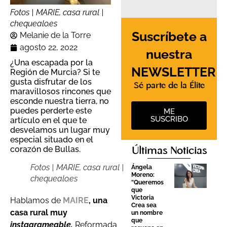
Fotos | MARIE, casa rural |
chequealo.es
Suscríbete a
Melanie de la Torre
agosto 22, 2022
nuestra
¿Una escapada por la
NEWSLETTER
Región de Murcia? Si te
gusta disfrutar de los
Sé parte de la Élite
maravillosos rincones que
esconde nuestra tierra, no
puedes perderte este
ME
SUSCRIBO
artículo en el que te
desvelamos un lugar muy
especial situado en el
corazón de Bullas.
Últimas Noticias
Fotos | MARIE, casa rural |
Ángela
Moreno:
chequealo.es
“Queremos
que
Victoria
Hablamos de
MAIRE
, una
Crea sea
casa rural muy
un nombre
que
instagrameable.
Reformada