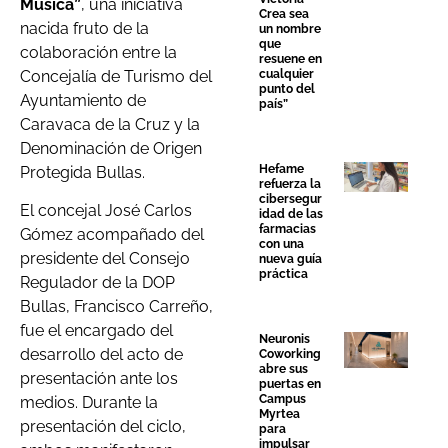
Música”
, una iniciativa
Crea sea
nacida fruto de la
un nombre
que
colaboración entre la
resuene en
Concejalía de Turismo del
cualquier
punto del
Ayuntamiento de
país”
Caravaca de la Cruz y la
Denominación de Origen
Hefame
Protegida Bullas.
refuerza la
cibersegur
El concejal José Carlos
idad de las
farmacias
Gómez acompañado del
con una
presidente del Consejo
nueva guía
práctica
Regulador de la DOP
Bullas, Francisco Carreño,
fue el encargado del
Neuronis
desarrollo del acto de
Coworking
abre sus
presentación ante los
puertas en
Campus
medios. Durante la
Myrtea
presentación del ciclo,
para
impulsar