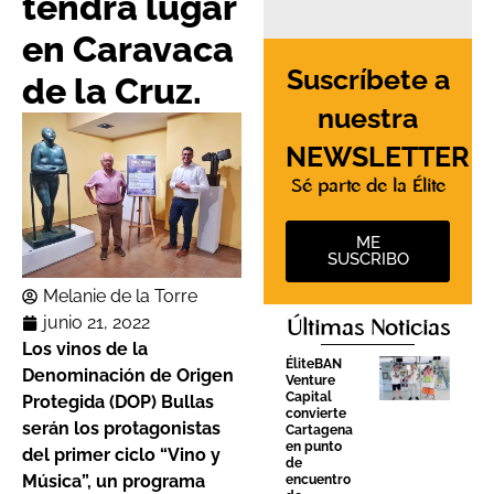
tendrá lugar
en Caravaca
Suscríbete a
de la Cruz.
nuestra
NEWSLETTER
Sé parte de la Élite
ME
SUSCRIBO
Melanie de la Torre
junio 21, 2022
Últimas Noticias
Los vinos de la
ÉliteBAN
Denominación de Origen
Venture
Capital
Protegida (DOP) Bullas
convierte
serán los protagonistas
Cartagena
en punto
del primer ciclo “Vino y
de
Música”, un programa
encuentro