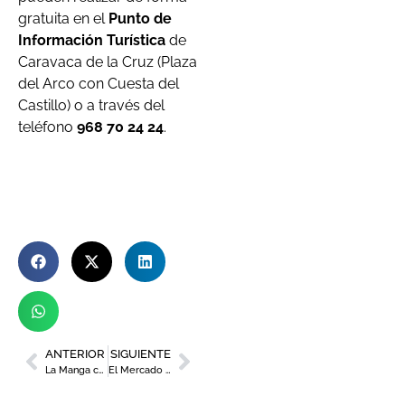
gratuita en el
Punto de
Información Turística
de
Caravaca de la Cruz (Plaza
del Arco con Cuesta del
Castillo) o a través del
teléfono
968 70 24 24
.
ANTERIOR
SIGUIENTE
La Manga celebra su pasarela de verano con la moda baño de Dolores Cortés
El Mercado Alternativo Urbano vuelve a Cartagena con el reciclaje como tema principal