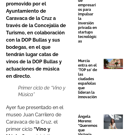
de
promovido por el
empresari
os para
Ayuntamiento de
impulsar
Caravaca de la Cruz a
la
inversión
través de la Concejalía de
privada en
Turismo, en colaboración
startups
tecnológic
con la DOP Bullas y sus
as
bodegas, en el que
tendrán lugar catas de
vinos de la DOP Bullas y
Murcia
entra en el
actuaciones de música
‘TOP 10’ de
las
en directo.
ciudades
españolas
Primer ciclo de “Vino y
que
lideran la
Música”
innovación
Ayer fue presentado en el
museo Juan Carrilero de
Ángela
Caravaca de la Cruz, el
Moreno:
“Queremos
primer ciclo
“Vino y
que
Victoria