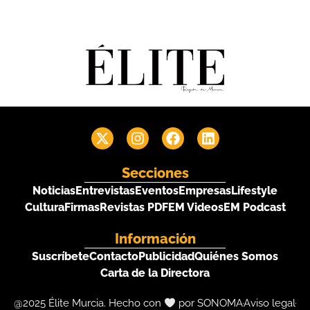
Secciones
Noticias
Entrevistas
Eventos
Empresas
Lifestyle
Cultura
Firmas
Revistas PDF
EM Videos
EM Podcast
Información
Suscríbete
Contacto
Publicidad
Quiénes Somos
Carta de la Directora
@2025 Élite Murcia. Hecho con
por SONOMA
Aviso legal