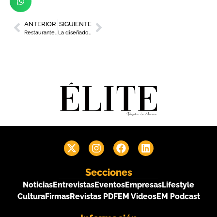
ANTERIOR
SIGUIENTE
Restaurantes de la Región de Murcia con Estrella Michelin
La diseñadora Beatriz Peñalver presenta Stendhal 2022 en el Teatro Romea
Secciones
Noticias
Entrevistas
Eventos
Empresas
Lifestyle
Cultura
Firmas
Revistas PDF
EM Videos
EM Podcast