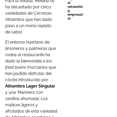
Para la velada, Medina se
el
ha decantado por cinco
networkin
g
variedades de Cervezas
empresari
al
Alhambra que han dado
paso a un menú repleto
de sabor.
El entorno huertano de
limoneros y palmeras que
rodea al restaurante ha
dado la bienvenida a los
food lovers
murcianos que
han podido disfrutar del
cóctel introducido por
Alhambra Lager Singular
y una ‘Marinera con
sardina ahumada’. Los
matices ligeros y
afrutados de esta variedad