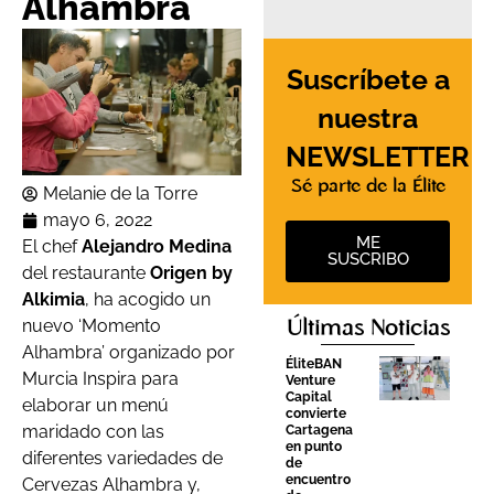
Alhambra
Suscríbete a
nuestra
NEWSLETTER
Sé parte de la Élite
Melanie de la Torre
mayo 6, 2022
ME
El chef
Alejandro Medina
SUSCRIBO
del restaurante
Origen by
Alkimia
, ha acogido un
nuevo ‘Momento
Últimas Noticias
Alhambra’ organizado por
ÉliteBAN
Murcia Inspira para
Venture
Capital
elaborar un menú
convierte
maridado con las
Cartagena
en punto
diferentes variedades de
de
encuentro
Cervezas Alhambra y,