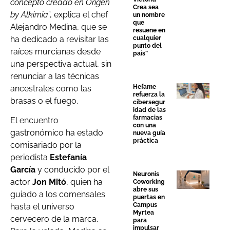
concepto creado en Origen
Crea sea
by Alkimia
”, explica el chef
un nombre
que
Alejandro Medina, que se
resuene en
ha dedicado a revisitar las
cualquier
punto del
raíces murcianas desde
país”
una perspectiva actual, sin
renunciar a las técnicas
Hefame
ancestrales como las
refuerza la
brasas o el fuego.
cibersegur
idad de las
farmacias
El encuentro
con una
gastronómico ha estado
nueva guía
práctica
comisariado por la
periodista
Estefanía
García
y conducido por el
Neuronis
actor
Jon Mitó
, quien ha
Coworking
abre sus
guiado a los comensales
puertas en
Campus
hasta el universo
Myrtea
cervecero de la marca.
para
impulsar