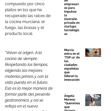
de
compuesto por cinco
empresari
os para
platos en los que ha
impulsar
recuperado las raíces de
la
inversión
la cocina murciana: el
privada en
startups
fuego, las brasas y el
tecnológic
producto local.
as
Murcia
“Volver al origen. A la
entra en el
‘TOP 10’ de
cocina de siempre.
las
Respetando los tiempos,
ciudades
españolas
eligiendo las mejores
que
materias primas y con la
lideran la
innovación
vista puesta en el futuro.
Esa es la mejor manera de
formar parte del presente
Ángela
gastronómico, y así se
Moreno:
“Queremos
refleja en el nuevo
que
Victoria