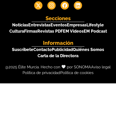
Secciones
Noticias
Entrevistas
Eventos
Empresas
Lifestyle
Cultura
Firmas
Revistas PDF
EM Videos
EM Podcast
Información
Suscríbete
Contacto
Publicidad
Quiénes Somos
Carta de la Directora
@2025 Élite Murcia. Hecho con
por SONOMA
Aviso legal
Política de privacidad
Política de cookies