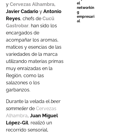
el
y
Cervezas Alhambra
,
networkin
Javier Cadario
y
Antonio
g
empresari
Reyes
, chefs de
Cucü
al
Gastrobar
,
han sido los
encargados de
acompañar los aromas,
matices y esencias de las
variedades de la marca
utilizando materias primas
muy enraizadas en la
Región, como las
salazones o los
garbanzos.
Durante la velada el
beer
sommelier
de
Cervezas
Alhambra
,
Juan Miguel
López-Gil
, realizó un
recorrido sensorial,