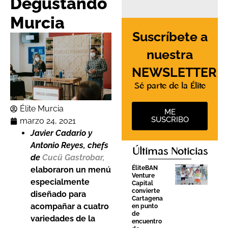
Degustando
Murcia
Suscríbete a
nuestra
NEWSLETTER
Sé parte de la Élite
Élite Murcia
ME
SUSCRIBO
marzo 24, 2021
Javier Cadario y
Antonio Reyes, chefs
Últimas Noticias
de
Cucü Gastrobar,
ÉliteBAN
elaboraron un menú
Venture
especialmente
Capital
convierte
diseñado para
Cartagena
acompañar a cuatro
en punto
de
variedades de la
encuentro