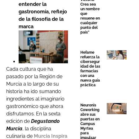
entender la
Crea sea
un nombre
gastronomía, reflejo
que
resuene en
de la filosofía de la
cualquier
marca
punto del
país”
Hefame
refuerza la
cibersegur
idad de las
Cada cultura que ha
farmacias
con una
pasado por la Región de
nueva guía
Murcia a lo largo de su
práctica
historia ha ido sumando
ingredientes al imaginario
Neuronis
gastronómico que ahora
Coworking
disfrutamos. En la sexta
abre sus
puertas en
edición de
Degustando
Campus
Murcia
, la disciplina
Myrtea
para
culinaria de
Murcia Inspira
impulsar