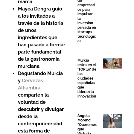
de
marca
empresari
Mayca Dengra guio
os para
impulsar
a los invitados a
la
través de la historia
inversión
privada en
de unos
startups
tecnológic
ingredientes que
as
han pasado a formar
parte fundamental
de la gastronomía
Murcia
entra en el
murciana
‘TOP 10’ de
Degustando Murcia
las
ciudades
y
Cervezas
españolas
Alhambra
que
lideran la
comparten la
innovación
voluntad de
descubrir y divulgar
Ángela
desde la
Moreno:
contemporaneidad
“Queremos
que
esta forma de
Victoria