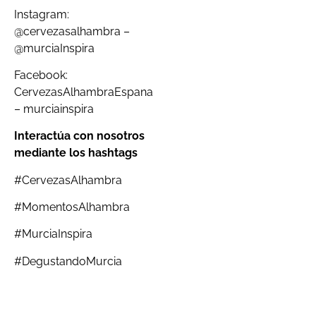
Instagram:
@cervezasalhambra –
@murciaInspira
Facebook:
CervezasAlhambraEspana
– murciainspira
Interactúa con nosotros
mediante los hashtags
#CervezasAlhambra
#MomentosAlhambra
#MurciaInspira
#DegustandoMurcia