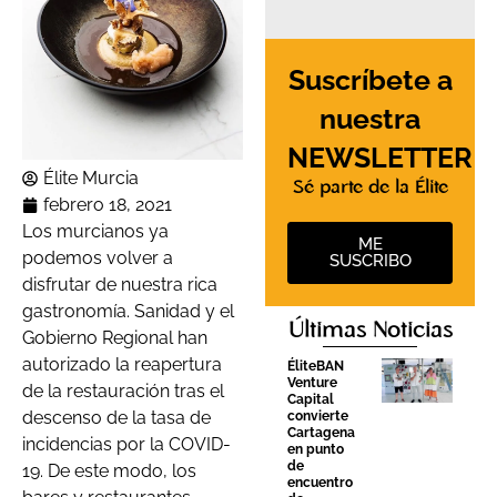
Suscríbete a
nuestra
NEWSLETTER
Élite Murcia
Sé parte de la Élite
febrero 18, 2021
Los murcianos ya
ME
podemos volver a
SUSCRIBO
disfrutar de nuestra rica
gastronomía. Sanidad y el
Últimas Noticias
Gobierno Regional han
autorizado la reapertura
ÉliteBAN
Venture
de la restauración tras el
Capital
descenso de la tasa de
convierte
Cartagena
incidencias por la COVID-
en punto
de
19. De este modo, los
encuentro