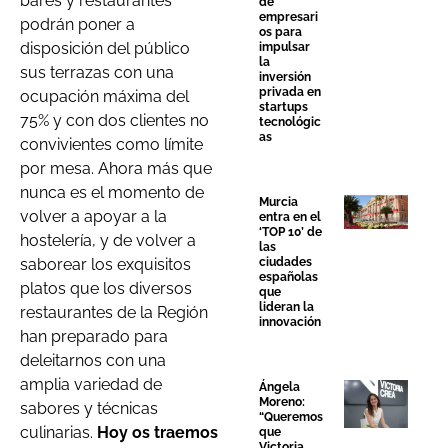
bares y restaurantes
de
empresari
podrán poner a
os para
disposición del público
impulsar
la
sus terrazas con una
inversión
privada en
ocupación máxima del
startups
75% y con dos clientes no
tecnológic
as
convivientes como límite
por mesa. Ahora más que
nunca es el momento de
Murcia
volver a apoyar a la
entra en el
‘TOP 10’ de
hostelería, y de volver a
las
saborear los exquisitos
ciudades
españolas
platos que los diversos
que
lideran la
restaurantes de la Región
innovación
han preparado para
deleitarnos con una
amplia variedad de
Ángela
Moreno:
sabores y técnicas
“Queremos
culinarias.
Hoy os traemos
que
Victoria