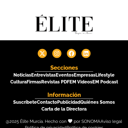
Secciones
Noticias
Entrevistas
Eventos
Empresas
Lifestyle
Cultura
Firmas
Revistas PDF
EM Videos
EM Podcast
Información
Suscríbete
Contacto
Publicidad
Quiénes Somos
Carta de la Directora
@2025 Élite Murcia. Hecho con
por SONOMA
Aviso legal
Política de privacidad
Política de cookies