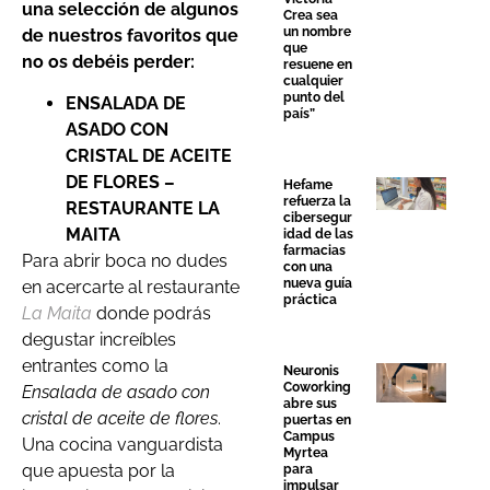
una selección de algunos
Crea sea
un nombre
de nuestros favoritos que
que
no os debéis perder:
resuene en
cualquier
punto del
ENSALADA DE
país”
ASADO CON
CRISTAL DE ACEITE
DE FLORES –
Hefame
refuerza la
RESTAURANTE LA
cibersegur
MAITA
idad de las
farmacias
Para abrir boca no dudes
con una
nueva guía
en acercarte al restaurante
práctica
La Maita
donde podrás
degustar increíbles
entrantes como la
Neuronis
Coworking
Ensalada de asado con
abre sus
cristal de aceite de flores
.
puertas en
Campus
Una cocina vanguardista
Myrtea
que apuesta por la
para
impulsar