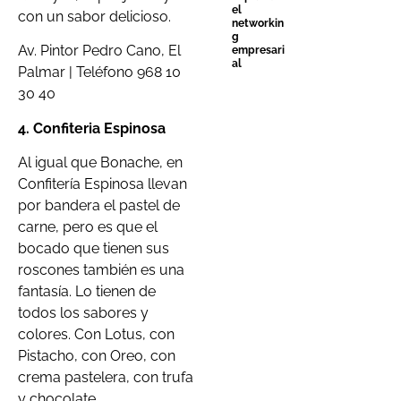
el
con un sabor delicioso.
networkin
g
Av. Pintor Pedro Cano, El
empresari
al
Palmar | Teléfono
968 10
30 40
4. Confiteria Espinosa
Al igual que Bonache, en
Confitería Espinosa llevan
por bandera el pastel de
carne, pero es que el
bocado que tienen sus
roscones también es una
fantasía. Lo tienen de
todos los sabores y
colores. Con Lotus, con
Pistacho, con Oreo, con
crema pastelera, con trufa
y chocolate…