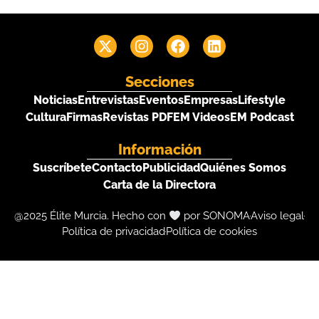
Secciones
Noticias
Entrevistas
Eventos
Empresas
Lifestyle
Cultura
Firmas
Revistas PDF
EM Videos
EM Podcast
Información
Suscríbete
Contacto
Publicidad
Quiénes Somos
Carta de la Directora
@2025 Élite Murcia. Hecho con
por SONOMA
Aviso legal
Política de privacidad
Política de cookies