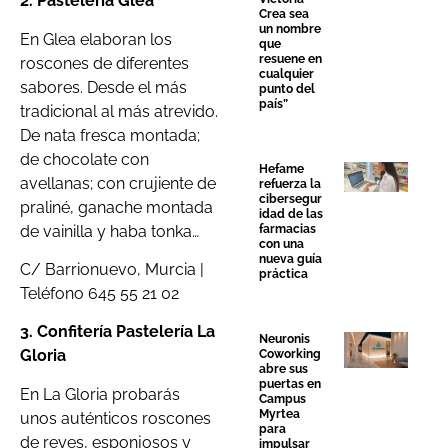
2. Pastelería Glea
Crea sea
un nombre
En Glea elaboran los
que
resuene en
roscones de diferentes
cualquier
sabores. Desde el más
punto del
país”
tradicional al más atrevido.
De nata fresca montada;
de chocolate con
Hefame
avellanas; con crujiente de
refuerza la
cibersegur
praliné, ganache montada
idad de las
de vainilla y haba tonka…
farmacias
con una
nueva guía
C/ Barrionuevo, Murcia |
práctica
Teléfono
645 55 21 02
3. Confitería Pastelería La
Neuronis
Gloria
Coworking
abre sus
puertas en
En La Gloria probarás
Campus
Myrtea
unos auténticos roscones
para
de reyes, esponjosos y
impulsar