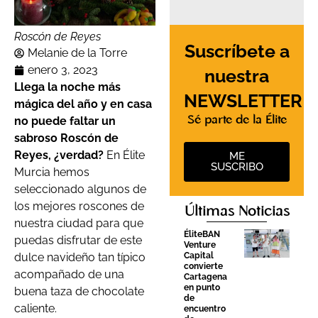
Roscón de Reyes
Suscríbete a
Melanie de la Torre
enero 3, 2023
nuestra
Llega la noche más
NEWSLETTER
mágica del año y en casa
no puede faltar un
Sé parte de la Élite
sabroso Roscón de
Reyes, ¿verdad?
En Élite
ME
SUSCRIBO
Murcia hemos
seleccionado algunos de
los mejores roscones de
Últimas Noticias
nuestra ciudad para que
ÉliteBAN
puedas disfrutar de este
Venture
dulce navideño tan típico
Capital
convierte
acompañado de una
Cartagena
en punto
buena taza de chocolate
de
caliente.
encuentro