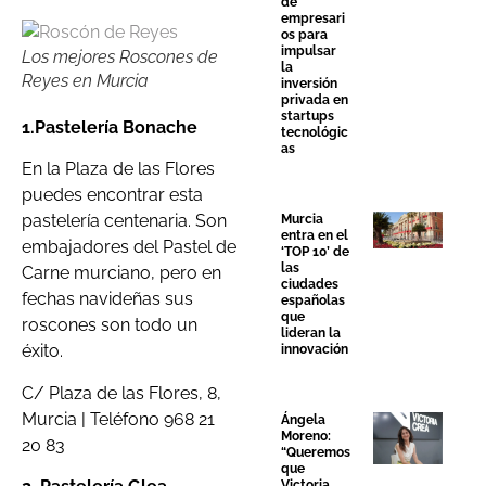
de
empresari
os para
impulsar
Los mejores Roscones de
la
Reyes en Murcia
inversión
privada en
startups
1.Pastelería Bonache
tecnológic
as
En la Plaza de las Flores
puedes encontrar esta
pastelería centenaria. Son
Murcia
entra en el
embajadores del Pastel de
‘TOP 10’ de
las
Carne murciano, pero en
ciudades
fechas navideñas sus
españolas
que
roscones son todo un
lideran la
éxito.
innovación
C/ Plaza de las Flores, 8,
Murcia | Teléfono 968 21
Ángela
Moreno:
20 83
“Queremos
que
Victoria