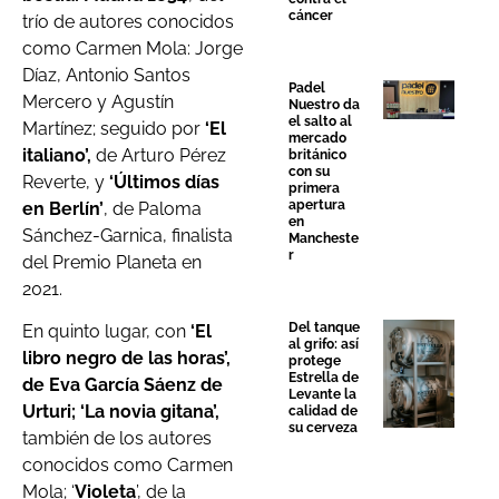
cáncer
trío de autores conocidos
como Carmen Mola: Jorge
Díaz, Antonio Santos
Padel
Mercero y Agustín
Nuestro da
el salto al
Martínez; seguido por
‘El
mercado
italiano’,
de Arturo Pérez
británico
con su
Reverte, y
‘Últimos días
primera
apertura
en Berlín’
, de Paloma
en
Sánchez-Garnica, finalista
Mancheste
r
del Premio Planeta en
2021.
Del tanque
En quinto lugar, con
‘El
al grifo: así
libro negro de las horas’,
protege
Estrella de
de Eva García Sáenz de
Levante la
Urturi;
‘La novia gitana’,
calidad de
su cerveza
también de los autores
conocidos como Carmen
Mola; ‘
Violeta
’, de la