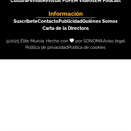
Cultura
Firmas
Revistas PDF
EM Videos
EM Podcast
Información
Suscríbete
Contacto
Publicidad
Quiénes Somos
Carta de la Directora
@2025 Élite Murcia. Hecho con
por SONOMA
Aviso legal
Política de privacidad
Política de cookies