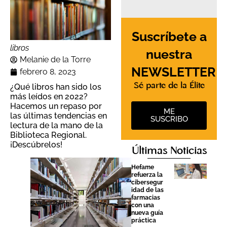
Suscríbete a
libros
nuestra
Melanie de la Torre
NEWSLETTER
febrero 8, 2023
Sé parte de la Élite
¿Qué libros han sido los
más leídos en 2022?
Hacemos un repaso por
ME
las últimas tendencias en
SUSCRIBO
lectura de la mano de la
Biblioteca Regional.
¡Descúbrelos!
Últimas Noticias
Hefame
refuerza la
cibersegur
idad de las
farmacias
con una
nueva guía
práctica