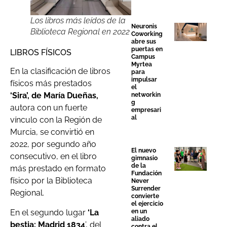
Los libros más leídos de la
Neuronis
Biblioteca Regional en 2022
Coworking
abre sus
puertas en
LIBROS FÍSICOS
Campus
Myrtea
En la clasificación de libros
para
impulsar
físicos más prestados
el
‘Sira’, de María Dueñas,
networkin
g
autora con un fuerte
empresari
al
vínculo con la Región de
Murcia, se convirtió en
2022, por segundo año
El nuevo
consecutivo, en el libro
gimnasio
de la
más prestado en formato
Fundación
físico por la Biblioteca
Never
Surrender
Regional.
convierte
el ejercicio
En el segundo lugar
‘La
en un
aliado
bestia: Madrid 1834
’, del
contra el