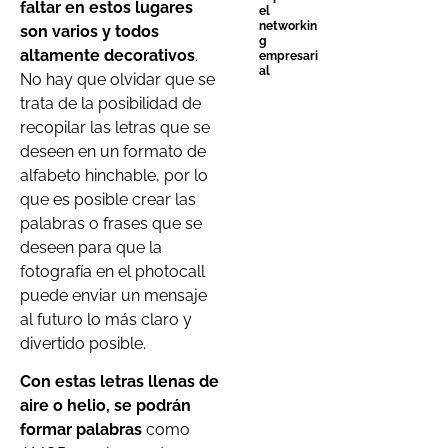
faltar en estos lugares
el
networkin
son varios y todos
g
altamente decorativos
.
empresari
al
No hay que olvidar que se
trata de la posibilidad de
recopilar las letras que se
deseen en un formato de
alfabeto hinchable, por lo
que es posible crear las
palabras o frases que se
deseen para que la
fotografía en el photocall
puede enviar un mensaje
al futuro lo más claro y
divertido posible.
Con estas letras llenas de
aire o helio, se podrán
formar palabras
como