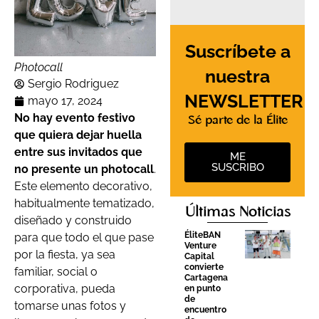
Suscríbete a
Photocall
nuestra
Sergio Rodriguez
NEWSLETTER
mayo 17, 2024
No hay evento festivo
Sé parte de la Élite
que quiera dejar huella
entre sus invitados que
ME
SUSCRIBO
no presente un photocall
.
Este elemento decorativo,
habitualmente tematizado,
Últimas Noticias
diseñado y construido
ÉliteBAN
para que todo el que pase
Venture
por la fiesta, ya sea
Capital
convierte
familiar, social o
Cartagena
corporativa, pueda
en punto
de
tomarse unas fotos y
encuentro