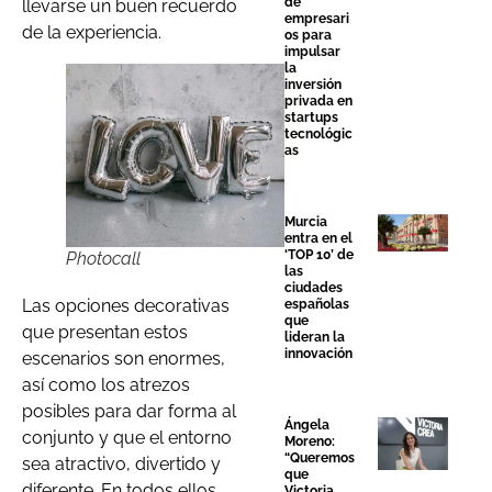
de
llevarse un buen recuerdo
empresari
de la experiencia.
os para
impulsar
la
inversión
privada en
startups
tecnológic
as
Murcia
entra en el
‘TOP 10’ de
Photocall
las
ciudades
Las opciones decorativas
españolas
que
que presentan estos
lideran la
innovación
escenarios son enormes,
así como los atrezos
posibles para dar forma al
Ángela
conjunto y que el entorno
Moreno:
“Queremos
sea atractivo, divertido y
que
diferente. En todos ellos,
Victoria