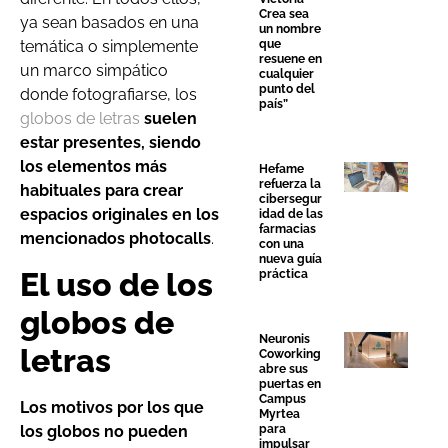
Crea sea
ya sean basados en una
un nombre
que
temática o simplemente
resuene en
un marco simpático
cualquier
punto del
donde fotografiarse, los
país”
globos de letras
suelen
estar presentes, siendo
los elementos más
Hefame
refuerza la
habituales para crear
cibersegur
espacios originales en los
idad de las
farmacias
mencionados photocalls
.
con una
nueva guía
El uso de los
práctica
globos de
Neuronis
letras
Coworking
abre sus
puertas en
Campus
Los motivos por los que
Myrtea
los globos no pueden
para
impulsar