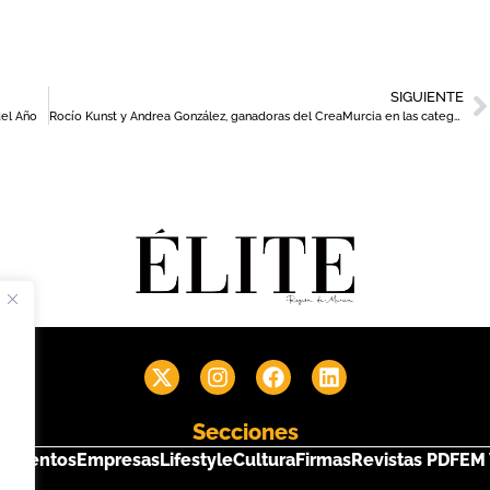
SIGUIENTE
del Año
Rocío Kunst y Andrea González, ganadoras del CreaMurcia en las categorías de Fotografía y Artes Visuales
Secciones
s
Eventos
Empresas
Lifestyle
Cultura
Firmas
Revistas PDF
EM 