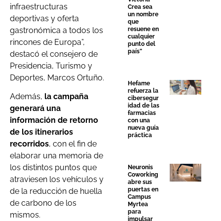
infraestructuras
Crea sea
un nombre
deportivas y oferta
que
gastronómica a todos los
resuene en
cualquier
rincones de Europa”,
punto del
país”
destacó el consejero de
Presidencia, Turismo y
Deportes, Marcos Ortuño.
Hefame
refuerza la
Además,
la campaña
cibersegur
idad de las
generará una
farmacias
información de retorno
con una
nueva guía
de los itinerarios
práctica
recorridos
, con el fin de
elaborar una memoria de
los distintos puntos que
Neuronis
Coworking
atraviesen los vehículos y
abre sus
puertas en
de la reducción de huella
Campus
de carbono de los
Myrtea
para
mismos.
impulsar