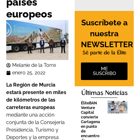
países
europeos
Suscríbete a
nuestra
NEWSLETTER
Sé parte de la Élite
Melanie de la Torre
ME
enero 25, 2022
SUSCRIBO
La Región de Murcia
estará presente en miles
Últimas Noticias
de kilómetros de las
ÉliteBAN
carreteras europeas
Venture
Capital
mediante una acción
convierte
conjunta de la Consejería
Cartagena
en punto
Presidencia, Turismo y
de
encuentro
Deportes y la empresa