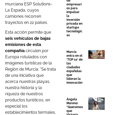
de
murciana ESP Solutions-
empresari
os para
La Espada, cuyos
impulsar
camiones recorren
la
inversión
trayectos en 22 países.
privada en
startups
tecnológic
Esta acción permite que
as
seis vehículos de bajas
emisiones de esta
compañía
circulen por
Murcia
entra en el
Europa rotulados con
‘TOP 10’ de
imágenes turísticas de la
las
ciudades
Región de Murcia. “Se trata
españolas
de una iniciativa que
que
lideran la
acerca nuestras playas,
innovación
nuestra historia y la
riqueza de nuestros
productos turísticos, en
Ángela
Moreno:
especial los
“Queremos
que
establecimientos termales,
Victoria