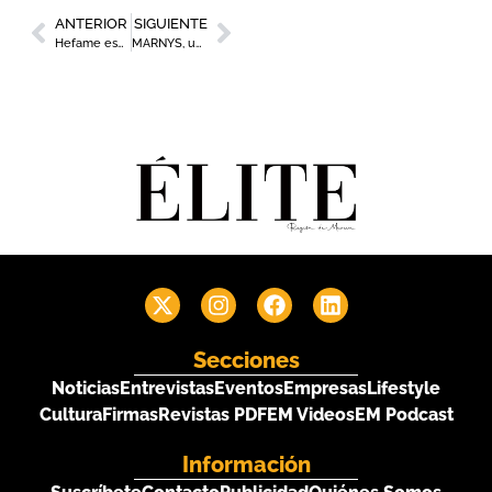
ANTERIOR
SIGUIENTE
Hefame espera convertirse en ‘agente digitalizador’ para ayudar a las farmacias a impulsar su transformación
MARNYS, una apuesta imparable por la sostenibilidad y la protección medioambiental
Secciones
Noticias
Entrevistas
Eventos
Empresas
Lifestyle
Cultura
Firmas
Revistas PDF
EM Videos
EM Podcast
Información