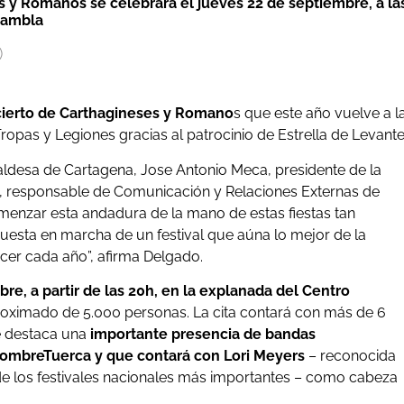
es y Romanos se celebrará el jueves 22 de septiembre, a la
Rambla
cierto de Carthagineses y Romano
s que este año vuelve a l
ropas y Legiones gracias al patrocinio de Estrella de Levante
aldesa de Cartagena, Jose Antonio Meca, presidente de la
, responsable de Comunicación y Relaciones Externas de
omenzar esta andadura de la mano de estas fiestas tan
uesta en marcha de un festival que aúna lo mejor de la
er cada año”, afirma Delgado.
bre, a partir de las 20h, en la explanada del Centro
roximado de 5.000 personas. La cita contará con más de 6
ue destaca una
importante presencia de bandas
ombreTuerca y que contará con Lori Meyers
– reconocida
e los festivales nacionales más importantes – como cabeza