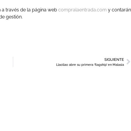
4h a través de la página web
compralaentrada.com
y contarán
de gestión.
SIGUIENTE
Llaollao abre su primera ‘flagship’ en Malasia