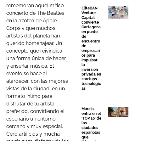
rememoran aquel mítico
ÉliteBAN
concierto de The Beatles
Venture
Capital
en la azotea de Apple
convierte
Cartagena
Corps y que muchos
en punto
artistas del planeta han
de
encuentro
querido homenajear. Un
de
concepto que reivindica
empresari
os para
una forma única de hacer
impulsar
la
y enseñar música. El
inversión
evento se hace al
privada en
startups
atardecer, con las mejores
tecnológic
vistas de la ciudad, en un
as
formato íntimo para
disfrutar de tu artista
Murcia
preferido, convirtiendo el
entra en el
escenario un entorno
‘TOP 10’ de
las
cercano y muy especial.
ciudades
españolas
Cero artificios y mucha
que