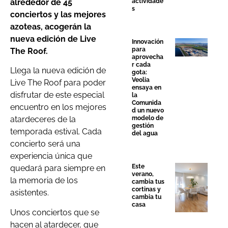
alrededor de 45
actividade
s
conciertos y las mejores
azoteas, acogerán la
nueva edición de Live
Innovación
para
The Roof.
aprovecha
r cada
Llega la nueva edición de
gota:
Veolia
Live The Roof para poder
ensaya en
disfrutar de este especial
la
Comunida
encuentro en los mejores
d un nuevo
modelo de
atardeceres de la
gestión
temporada estival. Cada
del agua
concierto será una
experiencia única que
Este
quedará para siempre en
verano,
la memoria de los
cambia tus
cortinas y
asistentes.
cambia tu
casa
Unos conciertos que se
hacen al atardecer, que