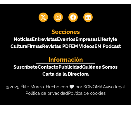
Secciones
Noticias
Entrevistas
Eventos
Empresas
Lifestyle
Cultura
Firmas
Revistas PDF
EM Videos
EM Podcast
Información
Suscríbete
Contacto
Publicidad
Quiénes Somos
Carta de la Directora
@2025 Élite Murcia. Hecho con
por SONOMA
Aviso legal
Política de privacidad
Política de cookies