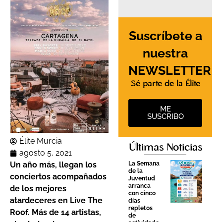
Suscríbete a
nuestra
NEWSLETTER
Sé parte de la Élite
ME
SUSCRIBO
Élite Murcia
Últimas Noticias
agosto 5, 2021
Un año más, llegan los
La Semana
de la
conciertos acompañados
Juventud
arranca
de los mejores
con cinco
atardeceres en Live The
días
repletos
Roof. Más de 14 artistas,
de