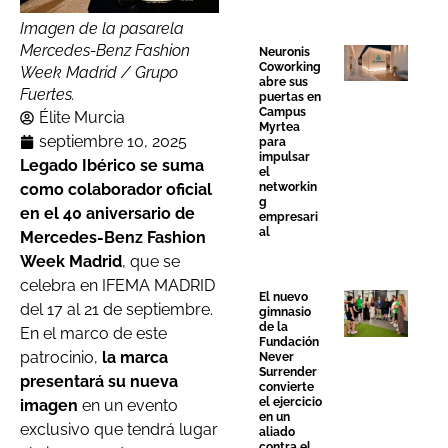
Imagen de la pasarela
Mercedes-Benz Fashion
Neuronis
Coworking
Week Madrid / Grupo
abre sus
Fuertes.
puertas en
Campus
Élite Murcia
Myrtea
septiembre 10, 2025
para
impulsar
Legado Ibérico se suma
el
networkin
como colaborador oficial
g
en el 40 aniversario de
empresari
al
Mercedes-Benz Fashion
Week Madrid
, que se
celebra en IFEMA MADRID
El nuevo
del 17 al 21 de septiembre.
gimnasio
de la
En el marco de este
Fundación
patrocinio,
la marca
Never
Surrender
presentará su nueva
convierte
el ejercicio
imagen
en un evento
en un
exclusivo que tendrá lugar
aliado
contra el