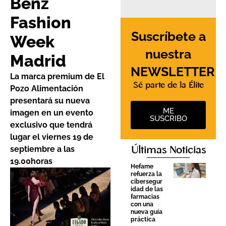
Benz
Fashion
Suscríbete a
Week
nuestra
Madrid
NEWSLETTER
La marca premium de El
Sé parte de la Élite
Pozo Alimentación
presentará su nueva
ME
imagen en un evento
SUSCRIBO
exclusivo que tendrá
lugar el viernes 19 de
septiembre a las
Últimas Noticias
19.00horas
Hefame
refuerza la
cibersegur
idad de las
farmacias
con una
nueva guía
práctica