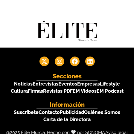
Secciones
Noticias
Entrevistas
Eventos
Empresas
Lifestyle
Cultura
Firmas
Revistas PDF
EM Videos
EM Podcast
Información
Suscríbete
Contacto
Publicidad
Quiénes Somos
Carta de la Directora
@2025 Élite Murcia. Hecho con
por SONOMA
Aviso legal