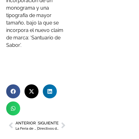
incorporación de un
monograma y una
tipografía de mayor
tamaño, bajo la que se
incorpora el nuevo claim
de marca: ‘Santuario de
Sabor’.
ANTERIOR
SIGUIENTE
La Feria de Artesanía de la Región de Murcia reunirá en Lorca a 92 expositores
Directivos del SMS se formarán en sostenibilidad de la mano de la Cátedra RSC de la UMU