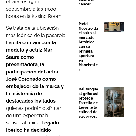
el viernes 19 de
cáncer
septiembre a las 19.00
horas en la kissing Room.
Padel
Se trata de la ubicación
Nuestro da
el salto al
más icónica de la pasarela.
mercado
La cita contará con la
británico
con su
modelo y actriz Mar
primera
apertura
Saura como
en
presentadora, la
Mancheste
r
participación del actor
José Coronado como
embajador de la marca y
Del tanque
la asistencia de
al grifo: así
protege
destacados invitados
,
Estrella de
quienes podrán disfrutar
Levante la
calidad de
de una experiencia
su cerveza
sensorial única.
Legado
Ibérico ha decidido