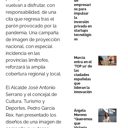
de
vuelvan a disfrutar, con
empresari
os para
responsabilidad, de una
impulsar
la
cita que regresa tras el
inversión
parón provocado por la
privada en
startups
pandemia. Una campaña
tecnológic
de imagen de proyección
as
nacional, con especial
incidencia en las
Murcia
provincias limítrofes,
entra en el
reforzará la amplia
‘TOP 10’ de
las
cobertura regional y local.
ciudades
españolas
que
El Alcalde José Antonio
lideran la
innovación
Serrano y el concejal de
Cultura, Turismo y
Deportes, Pedro García
Ángela
Rex, han presentado los
Moreno:
“Queremos
diseños de una imagen de
que
Victoria