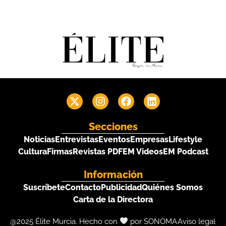
Secciones
Noticias
Entrevistas
Eventos
Empresas
Lifestyle
Cultura
Firmas
Revistas PDF
EM Videos
EM Podcast
Información
Suscríbete
Contacto
Publicidad
Quiénes Somos
Carta de la Directora
@2025 Élite Murcia. Hecho con
por SONOMA
Aviso legal