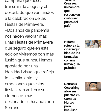
campaña que desea
Crea sea
transmitir la alegría y el
un nombre
que
desenfado que van unidos
resuene en
a la celebración de las
cualquier
punto del
Fiestas de Primavera.
país”
«Dos años de pandemia
nos hacen valorar más
unas Fiestas de Primavera
Hefame
refuerza la
que seguro que en esta
cibersegur
idad de las
edición viviremos con más
farmacias
ilusión que nunca. Hemos
con una
nueva guía
apostado por una
práctica
identidad visual que refleja
los sentimientos y
emociones que estas
Neuronis
Coworking
fiestas transmiten y sus
abre sus
elementos más
puertas en
Campus
destacados», ha apuntado
Myrtea
para
Serrano
impulsar