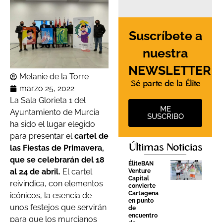
Suscríbete a
nuestra
NEWSLETTER
Melanie de la Torre
Sé parte de la Élite
marzo 25, 2022
La Sala Glorieta 1 del
ME
Ayuntamiento de Murcia
SUSCRIBO
ha sido el lugar elegido
para presentar el
cartel de
Últimas Noticias
las Fiestas de Primavera,
que se celebrarán del 18
ÉliteBAN
al 24 de abril.
El cartel
Venture
Capital
reivindica, con elementos
convierte
Cartagena
icónicos, la esencia de
en punto
unos festejos que servirán
de
encuentro
para que los murcianos