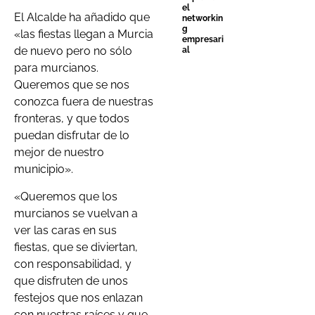
el
El Alcalde ha añadido que
networkin
g
«las fiestas llegan a Murcia
empresari
de nuevo pero no sólo
al
para murcianos.
Queremos que se nos
conozca fuera de nuestras
fronteras, y que todos
puedan disfrutar de lo
mejor de nuestro
municipio».
«Queremos que los
murcianos se vuelvan a
ver las caras en sus
fiestas, que se diviertan,
con responsabilidad, y
que disfruten de unos
festejos que nos enlazan
con nuestras raíces y que