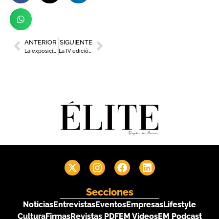
ANTERIOR
SIGUIENTE
La exposición ‘Los Viajes de Leonardo da Vinci’ afronta su recta final en Cartagena
La IV edición del Manga Experience convierte a Murcia en la capital internacional de la cultura pop
Secciones
Noticias
Entrevistas
Eventos
Empresas
Lifestyle
Cultura
Firmas
Revistas PDF
EM Videos
EM Podcast