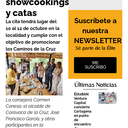
showcookings
y catas
Suscríbete a
La cita tendrá lugar del
10 al 12 de octubre en la
nuestra
localidad y cumple con el
NEWSLETTER
objetivo de promocionar
Sé parte de la Élite
los Caminos de la Cruz
ME
SUSCRIBO
Últimas Noticias
ÉliteBAN
Venture
La consejera Carmen
Capital
Conesa, el alcalde de
convierte
Cartagena
Caravaca de la Cruz, José
en punto
Francisco García, y otros
de
participantes en la
encuentro