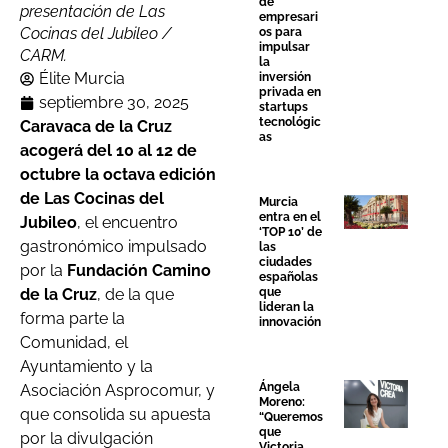
de
presentación de Las
empresari
Cocinas del Jubileo /
os para
impulsar
CARM.
la
Élite Murcia
inversión
privada en
septiembre 30, 2025
startups
tecnológic
Caravaca de la Cruz
as
acogerá del 10 al 12 de
octubre la octava edición
de Las Cocinas del
Murcia
entra en el
Jubileo
, el encuentro
‘TOP 10’ de
gastronómico impulsado
las
ciudades
por la
Fundación Camino
españolas
de la Cruz
, de la que
que
lideran la
forma parte la
innovación
Comunidad, el
Ayuntamiento y la
Ángela
Asociación Asprocomur, y
Moreno:
que consolida su apuesta
“Queremos
que
por la divulgación
Victoria