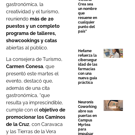
gastronómica, la
Crea sea
un nombre
creatividad y el turismo,
que
resuene en
reuniendo
más de 20
cualquier
puestos y un completo
punto del
país”
programa de talleres,
showcookings y catas
abiertas al público.
Hefame
refuerza la
La consejera de Turismo,
cibersegur
idad de las
Carmen Conesa
, que
farmacias
presentó este martes el
con una
nueva guía
evento, destacó que,
práctica
además de una cita
gastronómica, “que
resulta ya imprescindible,
Neuronis
Coworking
cumple con el
objetivo de
abre sus
puertas en
promocionar los Caminos
Campus
de la Cruz
, con Caravaca
Myrtea
para
y las Tierras de la Vera
impulsar