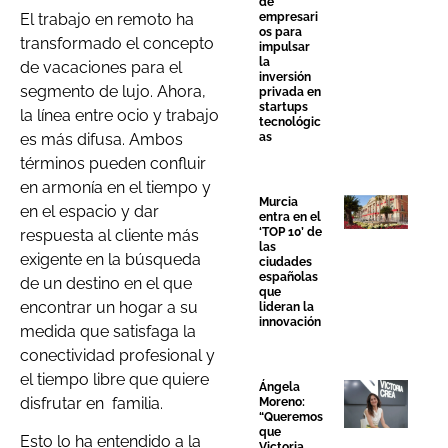
de
El trabajo en remoto ha
empresari
os para
transformado el concepto
impulsar
la
de vacaciones para el
inversión
segmento de lujo. Ahora,
privada en
startups
la línea entre ocio y trabajo
tecnológic
es más difusa. Ambos
as
términos pueden confluir
en armonía en el tiempo y
Murcia
en el espacio y dar
entra en el
‘TOP 10’ de
respuesta al cliente más
las
exigente en la búsqueda
ciudades
españolas
de un destino en el que
que
encontrar un hogar a su
lideran la
innovación
medida que satisfaga la
conectividad profesional y
el tiempo libre que quiere
Ángela
disfrutar en
familia.
Moreno:
“Queremos
que
Esto lo ha entendido a la
Victoria