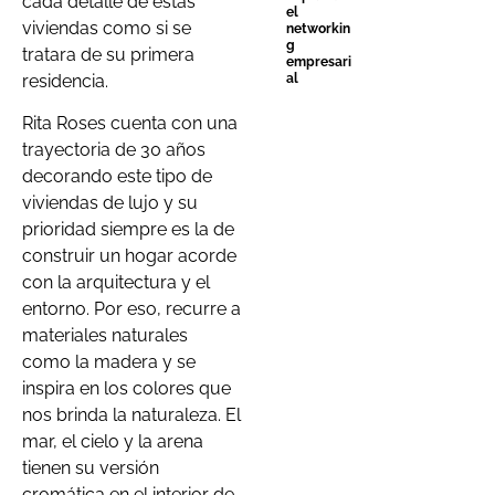
cada detalle de estas
el
viviendas como si se
networkin
g
tratara de su primera
empresari
residencia.
al
Rita Roses cuenta con una
trayectoria de 30 años
decorando este tipo de
viviendas de lujo y su
prioridad siempre es la de
construir un hogar acorde
con la arquitectura y el
entorno. Por eso, recurre a
materiales naturales
como la madera y se
inspira en los colores que
nos brinda la naturaleza. El
mar, el cielo y la arena
tienen su versión
cromática en el interior de