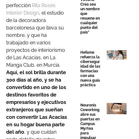
Crea sea
perfección
Rita Rosés
un nombre
Interior Design
, el estudio
que
resuene en
de la decoradora
cualquier
barcelonesa que lleva su
punto del
país”
nombre, y que ha
trabajado en varios
proyectos de interiorismo
Hefame
de Las Acacias, en La
refuerza la
cibersegur
Manga Club, en Murcia.
idad de las
farmacias
Aquí, el sol brilla durante
con una
300 días al año, y se ha
nueva guía
práctica
convertido en uno de los
destinos favoritos de
empresarios y ejecutivos
Neuronis
extranjeros que sueñan
Coworking
abre sus
con convertir Las Acacias
puertas en
en su hogar buena parte
Campus
Myrtea
del año
, y que cuidan
para
impulsar