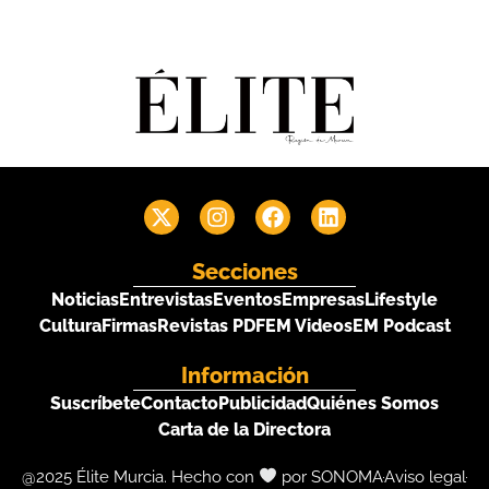
Secciones
Noticias
Entrevistas
Eventos
Empresas
Lifestyle
Cultura
Firmas
Revistas PDF
EM Videos
EM Podcast
Información
Suscríbete
Contacto
Publicidad
Quiénes Somos
Carta de la Directora
@2025 Élite Murcia. Hecho con
por SONOMA
Aviso legal