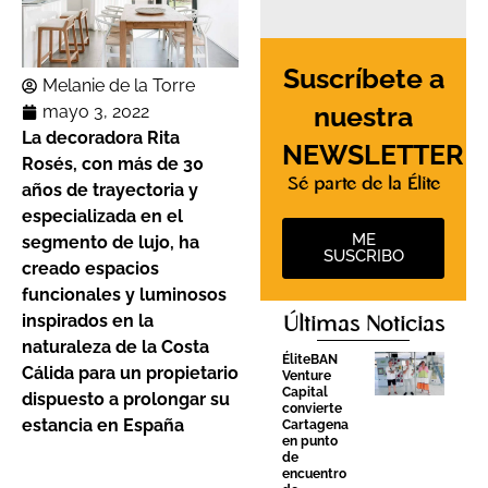
Suscríbete a
Melanie de la Torre
nuestra
mayo 3, 2022
La decoradora Rita
NEWSLETTER
Rosés, con más de 30
Sé parte de la Élite
años de trayectoria y
especializada en el
ME
segmento de lujo, ha
SUSCRIBO
creado espacios
funcionales y luminosos
inspirados en la
Últimas Noticias
naturaleza de la Costa
ÉliteBAN
Cálida para un propietario
Venture
Capital
dispuesto a prolongar su
convierte
estancia en España
Cartagena
en punto
de
encuentro