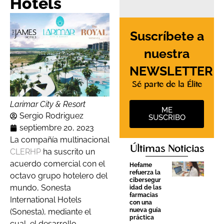
Hotels
Suscríbete a
nuestra
NEWSLETTER
Sé parte de la Élite
Larimar City & Resort
ME
Sergio Rodriguez
SUSCRIBO
septiembre 20, 2023
La compañía multinacional
Últimas Noticias
CLERHP
ha suscrito un
acuerdo comercial con el
Hefame
refuerza la
octavo grupo hotelero del
cibersegur
mundo, Sonesta
idad de las
farmacias
International Hotels
con una
nueva guía
(Sonesta), mediante el
práctica
cual, el desarrollo