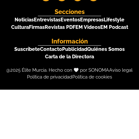
Secciones
Noticias
Entrevistas
Eventos
Empresas
Lifestyle
Cultura
Firmas
Revistas PDF
EM Videos
EM Podcast
Información
Suscríbete
Contacto
Publicidad
Quiénes Somos
Carta de la Directora
@2025 Élite Murcia. Hecho con
por SONOMA
Aviso legal
Política de privacidad
Política de cookies