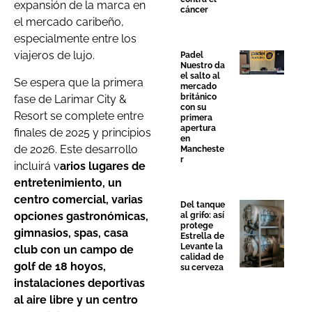
expansión de la marca en
cáncer
el mercado caribeño,
especialmente entre los
viajeros de lujo.
Padel
Nuestro da
el salto al
Se espera que la primera
mercado
británico
fase de Larimar City &
con su
Resort se complete entre
primera
apertura
finales de 2025 y principios
en
de 2026. Este desarrollo
Mancheste
r
incluirá v
arios lugares de
entretenimiento, un
centro comercial, varias
Del tanque
opciones gastronómicas,
al grifo: así
protege
gimnasios, spas, casa
Estrella de
Levante la
club con un campo de
calidad de
golf de 18 hoyos,
su cerveza
instalaciones deportivas
al aire libre y un centro