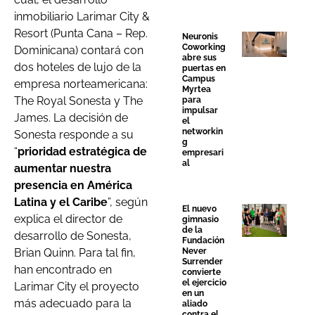
inmobiliario Larimar City &
Resort (Punta Cana – Rep.
Neuronis
Coworking
Dominicana) contará con
abre sus
dos hoteles de lujo de la
puertas en
Campus
empresa norteamericana:
Myrtea
The Royal Sonesta y The
para
impulsar
James. La decisión de
el
networkin
Sonesta responde a su
g
“
prioridad estratégica de
empresari
al
aumentar nuestra
presencia en América
Latina y el Caribe
”, según
El nuevo
explica el director de
gimnasio
de la
desarrollo de Sonesta,
Fundación
Never
Brian Quinn. Para tal fin,
Surrender
han encontrado en
convierte
el ejercicio
Larimar City el proyecto
en un
más adecuado para la
aliado
contra el