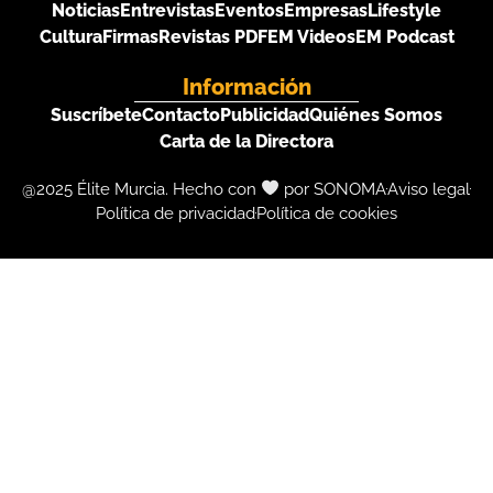
Noticias
Entrevistas
Eventos
Empresas
Lifestyle
Cultura
Firmas
Revistas PDF
EM Videos
EM Podcast
Información
Suscríbete
Contacto
Publicidad
Quiénes Somos
Carta de la Directora
@2025 Élite Murcia. Hecho con
por SONOMA
Aviso legal
Política de privacidad
Política de cookies