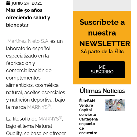
junio 29, 2021
Más de 50 años
ofreciendo salud y
Suscríbete a
bienestar
nuestra
Martínez Nieto S.A.
es un
NEWSLETTER
laboratorio español
Sé parte de la Élite
especializado en la
fabricación y
ME
comercialización de
SUSCRIBO
complementos
alimenticios, cosmética
Últimas Noticias
natural, aceites esenciales
y nutrición deportiva, bajo
ÉliteBAN
Venture
®
la marca
MARNYS
.
Capital
convierte
®
La filosofía de
MARNYS
,
Cartagena
en punto
bajo el lema Natural
de
Quality, se basa en ofrecer
encuentro