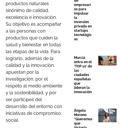
de
productos naturales
empresari
os para
sinónimo de calidad,
impulsar
excelencia e innovación.
la
inversión
Su objetivo es acompañar
privada en
a las personas con
startups
tecnológic
productos que cuiden la
as
salud y bienestar en todas
las etapas de la vida. Para
Murcia
lograrlo, además de la
entra en el
calidad y la innovación,
‘TOP 10’ de
las
apuestan por la
ciudades
investigación, por el
españolas
que
respeto al medio ambiente
lideran la
innovación
y la sostenibilidad, y por
ser partícipes del
desarrollo del entorno con
Ángela
iniciativas de compromiso
Moreno:
“Queremos
social.
que
Victoria