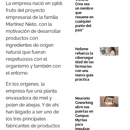
La empresa nació en 1968,
Crea sea
un nombre
fruto del proyecto
que
empresarial de la familia
resuene en
cualquier
Martínez Nieto, con la
punto del
país”
motivación de desarrollar
productos con
ingredientes de origen
Hefame
natural que fueran
refuerza la
cibersegur
respetuosos con el
idad de las
organismo y también con
farmacias
con una
el entorno.
nueva guía
práctica
En los orígenes, la
empresa fue una planta
envasadora de miel y
Neuronis
Coworking
polen de abejas. Y de ahí,
abre sus
han llegado a ser uno de
puertas en
Campus
los tres principales
Myrtea
para
fabricantes de productos
impulsar