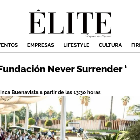
VENTOS
EMPRESAS
LIFESTYLE
CULTURA
FI
 Fundación Never Surrender ‘
inca Buenavista a partir de las 13:30 horas