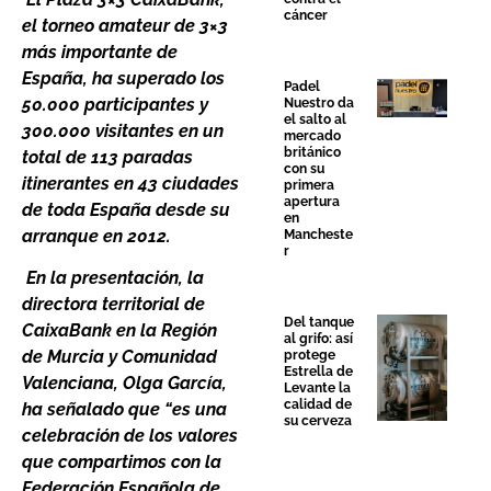
cáncer
el torneo amateur de 3×3
más importante de
España, ha superado los
Padel
50.000 participantes y
Nuestro da
el salto al
300.000 visitantes en un
mercado
británico
total de 113 paradas
con su
itinerantes en 43 ciudades
primera
apertura
de toda España desde su
en
arranque en 2012.
Mancheste
r
En la presentación, la
directora territorial de
Del tanque
CaixaBank en la Región
al grifo: así
de Murcia y Comunidad
protege
Estrella de
Valenciana, Olga García,
Levante la
calidad de
ha señalado que “es una
su cerveza
celebración de los valores
que compartimos con la
Federación Española de