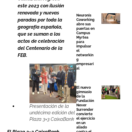
este 2023 con ilusión
renovada y nuevas
Neuronis
paradas por toda la
Coworking
abre sus
geografía española,
puertas en
Campus
que se suman a los
Myrtea
actos de celebración
para
impulsar
del Centenario de la
el
FEB.
networkin
g
empresari
al
El nuevo
gimnasio
de la
Fundación
Never
Presentación de la
Surrender
undécima edición del
convierte
Plaza 3×3 CaixaBank
el ejercicio
en un
aliado
El Plaza 3×3 CaixaBank,
contra el