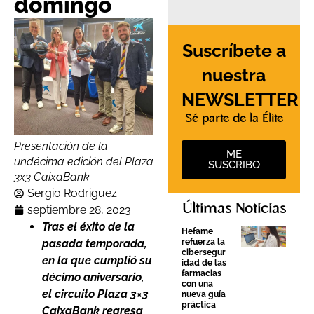
domingo
Suscríbete a
nuestra
NEWSLETTER
Sé parte de la Élite
Presentación de la
ME
undécima edición del Plaza
SUSCRIBO
3x3 CaixaBank
Sergio Rodriguez
Últimas Noticias
septiembre 28, 2023
Tras el éxito de la
Hefame
refuerza la
pasada temporada,
cibersegur
en la que cumplió su
idad de las
farmacias
décimo aniversario,
con una
el circuito Plaza 3×3
nueva guía
práctica
CaixaBank regresa