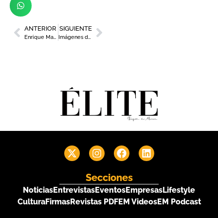
ANTERIOR
SIGUIENTE
Enrique Martínez Moraga, presidente ejecutivo de Grupo Marmo
Imágenes de la nueva edición de los Desayunos de Murcia Diario
Secciones
Noticias
Entrevistas
Eventos
Empresas
Lifestyle
Cultura
Firmas
Revistas PDF
EM Videos
EM Podcast