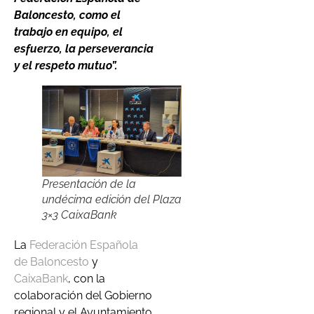
Baloncesto, como el
trabajo en equipo, el
esfuerzo, la perseverancia
y el respeto mutuo”.
Presentación de la
undécima edición del Plaza
3×3 CaixaBank
La
Federación Española
de Baloncesto
y
CaixaBank
, con la
colaboración del Gobierno
regional y el Ayuntamiento