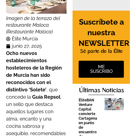
Imagen de la terraza del
Suscríbete a
restaurante Maloca.
nuestra
(Restaurante Maloca)
Élite Murcia
NEWSLETTER
junio 27, 2025
Sé parte de la Élite
Ocho nuevos
establecimientos
ME
hosteleros de la Región
SUSCRIBO
de Murcia han sido
reconocidos con el
distintivo ‘Solete’
, que
Últimas Noticias
concede la
Guía Repsol
,
ÉliteBAN
un sello que destaca
Venture
Capital
aquellos lugares con
convierte
alma, encanto y una
Cartagena
en punto
cocina sabrosa y
de
encuentro
asequible, recomendables