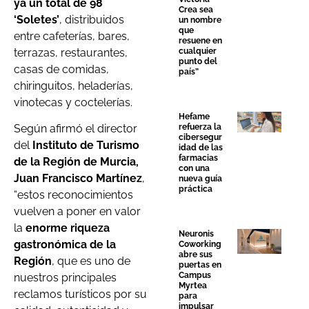
ya un total de 98
Crea sea
‘Soletes’
, distribuidos
un nombre
que
entre cafeterías, bares,
resuene en
terrazas, restaurantes,
cualquier
punto del
casas de comidas,
país”
chiringuitos, heladerías,
vinotecas y coctelerías.
Hefame
refuerza la
Según afirmó el director
cibersegur
del
Instituto de Turismo
idad de las
farmacias
de la Región de Murcia,
con una
Juan Francisco Martínez
,
nueva guía
práctica
“estos reconocimientos
vuelven a poner en valor
la
enorme riqueza
Neuronis
gastronómica de la
Coworking
abre sus
Región
, que es uno de
puertas en
Campus
nuestros principales
Myrtea
reclamos turísticos por su
para
impulsar