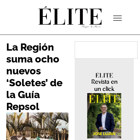
La Región
suma ocho
nuevos
‘Soletes’ de
Revista en
un click
la Guía
Repsol