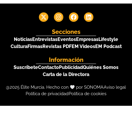
Secciones
Noticias
Entrevistas
Eventos
Empresas
Lifestyle
Cultura
Firmas
Revistas PDF
EM Videos
EM Podcast
Información
Suscríbete
Contacto
Publicidad
Quiénes Somos
Carta de la Directora
@2025 Élite Murcia. Hecho con
por SONOMA
Aviso legal
Política de privacidad
Política de cookies