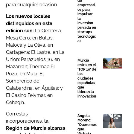
de
para cualquier ocasión.
empresari
os para
impulsar
Los nuevos locales
la
distinguidos en esta
inversión
privada en
edición son:
La Gelatería
startups
tecnológic
Mesa Cero, en Bullas;
as
Maloca y La Oliva, en
Cartagena; El Lastre, en La
Unión; Parazuelos 16, en
Murcia
entra en el
Mazarrón; Thermae El
‘TOP 10’ de
Pozo, en Mula; El
las
ciudades
Sombrerico de
españolas
Calabardina, en Águilas; y
que
lideran la
El Casino Felymar, en
innovación
Cehegín.
Con estas
Ángela
incorporaciones,
la
Moreno:
“Queremos
Región de Murcia alcanza
que
Victoria