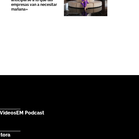
anticiparse a lo que las
empresas van a necesitar
mañana»
Videos
EM Podcast
ctora