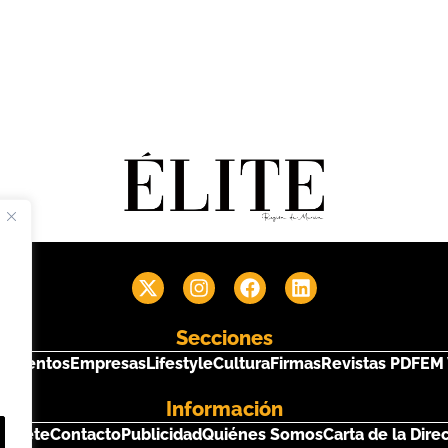
Secciones
s
Eventos
Empresas
Lifestyle
Cultura
Firmas
Revistas PDF
EM 
Información
críbete
Contacto
Publicidad
Quiénes Somos
Carta de la Dire