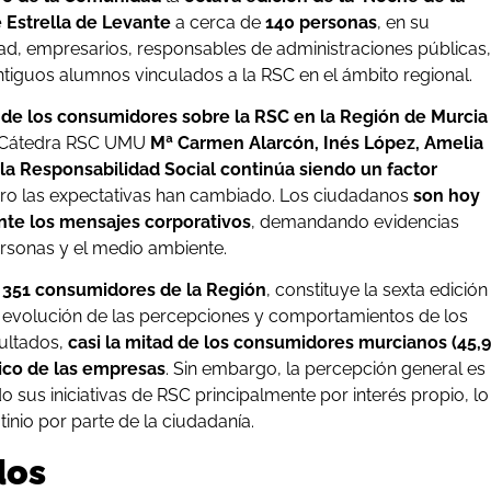
e
Estrella de Levante
a cerca de
140 personas
, en su
dad, empresarios, responsables de administraciones públicas,
antiguos alumnos vinculados a la RSC en el ámbito regional.
 de los consumidores sobre la RSC en la Región de Murcia
la Cátedra RSC UMU
Mª Carmen Alarcón, Inés López, Amelia
la Responsabilidad Social continúa siendo un factor
ero las expectativas han cambiado. Los ciudadanos
son hoy
nte los mensajes corporativos
, demandando evidencias
rsonas y el medio ambiente.
 351 consumidores de la Región
, constituye la sexta edición
 la evolución de las percepciones y comportamientos de los
sultados,
casi la mitad de los consumidores murcianos (45,9
ico de las empresas
. Sin embargo, la percepción general es
us iniciativas de RSC principalmente por interés propio, lo
tinio por parte de la ciudadanía.
dos