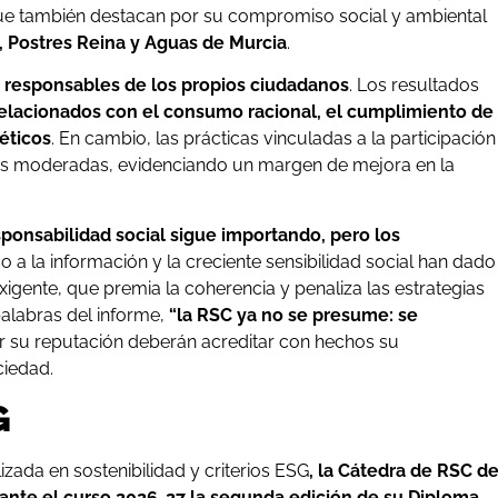
 que también destacan por su compromiso social y ambiental
, Postres Reina y Aguas de Murcia
.
 responsables de los propios ciudadanos
. Los resultados
elacionados con el consumo racional, el cumplimiento de
éticos
. En cambio, las prácticas vinculadas a la participación
más moderadas, evidenciando un margen de mejora en la
sponsabilidad social sigue importando, pero los
so a la información y la creciente sensibilidad social han dado
igente, que premia la coherencia y penaliza las estrategias
alabras del informe,
“la RSC ya no se presume: se
r su reputación deberán acreditar con hechos su
ciedad.
G
zada en sostenibilidad y criterios ESG
, la Cátedra de RSC d
ante el curso 2026-27 la segunda edición de su Diploma