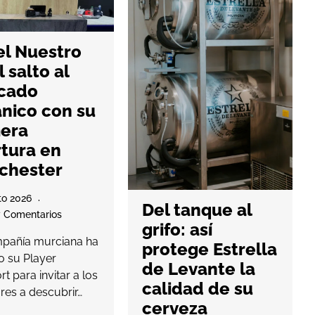
l Nuestro
l salto al
cado
ánico con su
mera
tura en
chester
to 2026
Del tanque al
 Comentarios
grifo: así
pañía murciana ha
protege Estrella
o su Player
de Levante la
t para invitar a los
calidad de su
res a descubrir…
cerveza