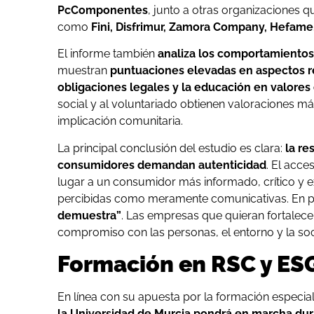
PcComponentes
, junto a otras organizaciones
como
Fini, Disfrimur, Zamora Company, Hefame
El informe también
analiza los comportamientos
muestran
puntuaciones elevadas en aspectos r
obligaciones legales y la educación en valores 
social y al voluntariado obtienen valoraciones 
implicación comunitaria.
La principal conclusión del estudio es clara:
la re
consumidores demandan autenticidad
. El acce
lugar a un consumidor más informado, crítico y ex
percibidas como meramente comunicativas. En p
demuestra”
. Las empresas que quieran fortalece
compromiso con las personas, el entorno y la so
Formación en RSC y ES
En línea con su apuesta por la formación especiali
la Universidad de Murcia pondrá en marcha dur