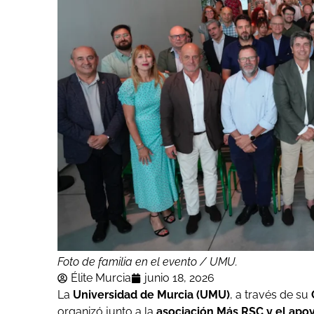
Foto de familia en el evento / UMU.
Élite Murcia
junio 18, 2026
La
Universidad de Murcia (UMU)
, a través de su
organizó junto a la
asociación Más RSC y el ap