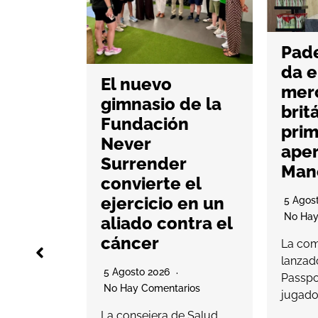
Pade
da e
g abre
El nuevo
mer
as en
gimnasio de la
brit
Myrtea
Fundación
pri
lsar el
Never
aper
ng
Surrender
Man
ial
convierte el
ejercicio en un
5 Agos
No Hay
aliado contra el
rios
cáncer
La com
working,
lanzad
nales de
5 Agosto 2026
Passpor
ntará con
No Hay Comentarios
jugado
36
La consejera de Salud