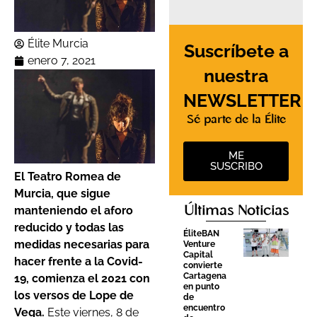
Élite Murcia
Suscríbete a
enero 7, 2021
nuestra
NEWSLETTER
Sé parte de la Élite
ME
SUSCRIBO
El Teatro Romea de
Murcia, que sigue
manteniendo el aforo
Últimas Noticias
reducido y todas las
ÉliteBAN
medidas necesarias para
Venture
Capital
hacer frente a la Covid-
convierte
Cartagena
19, comienza el 2021 con
en punto
los versos de Lope de
de
encuentro
Vega.
Este viernes, 8 de