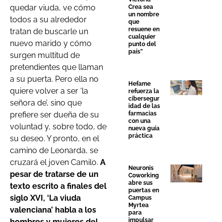
quedar viuda, ve cómo
Crea sea
un nombre
todos a su alrededor
que
resuene en
tratan de buscarle un
cualquier
nuevo marido y cómo
punto del
país”
surgen multitud de
pretendientes que llaman
a su puerta. Pero ella no
Hefame
quiere volver a ser ‘la
refuerza la
cibersegur
señora de’, sino que
idad de las
farmacias
prefiere ser dueña de su
con una
voluntad y, sobre todo, de
nueva guía
práctica
su deseo. Y pronto, en el
camino de Leonarda, se
cruzará el joven Camilo.
A
Neuronis
pesar de tratarse de un
Coworking
abre sus
texto escrito a finales del
puertas en
siglo XVI, ‘La viuda
Campus
Myrtea
valenciana’ habla a los
para
impulsar
hombres y mujeres del