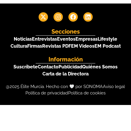
Secciones
Noticias
Entrevistas
Eventos
Empresas
Lifestyle
Cultura
Firmas
Revistas PDF
EM Videos
EM Podcast
Información
Suscríbete
Contacto
Publicidad
Quiénes Somos
Carta de la Directora
@2025 Élite Murcia. Hecho con
por SONOMA
Aviso legal
Política de privacidad
Política de cookies