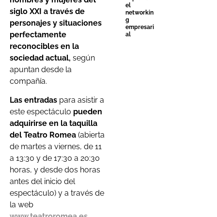
el
siglo XXI a través de
networkin
g
personajes y situaciones
empresari
perfectamente
al
reconocibles en la
sociedad actual,
según
apuntan desde la
compañía.
Las entradas
para asistir a
este espectáculo
pueden
adquirirse en la taquilla
del Teatro Romea
(abierta
de martes a viernes, de 11
a 13:30 y de 17:30 a 20:30
horas, y desde dos horas
antes del inicio del
espectáculo) y a través de
la web
www.teatroromea.es.