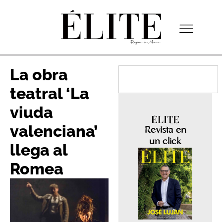
La obra
teatral ‘La
viuda
valenciana’
Revista en
un click
llega al
Romea