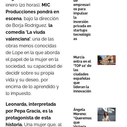
de
enero (20 horas),
MIC
empresari
os para
Producciones pondrá en
impulsar
la
escena
, bajo la dirección
inversión
de Borja Rodríguez,
la
privada en
startups
comedia ‘La viuda
tecnológic
valenciana’
; una de las
as
obras menos conocidas
de Lope en la que aborda
Murcia
el papel de la mujer en la
entra en el
sociedad, su capacidad de
‘TOP 10’ de
las
decidir sobre su propia
ciudades
españolas
vida y su deseo, por
que
encima de lo aprendido y
lideran la
innovación
lo impuesto.
Leonarda, interpretada
Ángela
por Pepa Gracia, es la
Moreno:
protagonista de esta
“Queremos
que
historia.
Una mujer que, al
Victoria