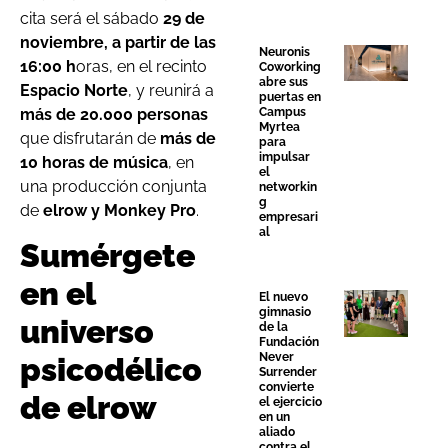
cita será el sábado
29 de
noviembre, a partir de las
Neuronis
16:00 h
oras, en el recinto
Coworking
abre sus
Espacio Norte
, y reunirá a
puertas en
más de 20.000 personas
Campus
Myrtea
que disfrutarán de
más de
para
impulsar
10 horas de música
, en
el
una producción conjunta
networkin
g
de
elrow y Monkey Pro
.
empresari
al
Sumérgete
en el
El nuevo
gimnasio
universo
de la
Fundación
Never
psicodélico
Surrender
convierte
de elrow
el ejercicio
en un
aliado
contra el