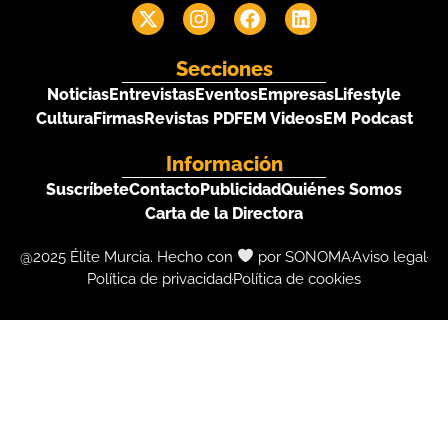
Secciones
Noticias
Entrevistas
Eventos
Empresas
Lifestyle
Cultura
Firmas
Revistas PDF
EM Videos
EM Podcast
Información
Suscríbete
Contacto
Publicidad
Quiénes Somos
Carta de la Directora
@2025 Élite Murcia. Hecho con
por SONOMA
Aviso legal
Política de privacidad
Política de cookies