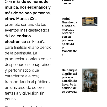
Con
más de 10 horas de
cáncer
música, dos escenarios y
más de 20.000 personas,
elrow Murcia XXL
Padel
Nuestro da
promete ser uno de los
el salto al
mercado
eventos más destacados
británico
del
calendario
con su
primera
electrónico
en España
apertura
para finalizar el año dentro
en
Mancheste
de la península. La
r
producción contará con el
despliegue escenográfico
y performático que
Del tanque
al grifo: así
caracteriza a elrow,
protege
Estrella de
transportando al público a
Levante la
un universo de colores,
calidad de
su cerveza
fantasía y diversión sin
pausa.