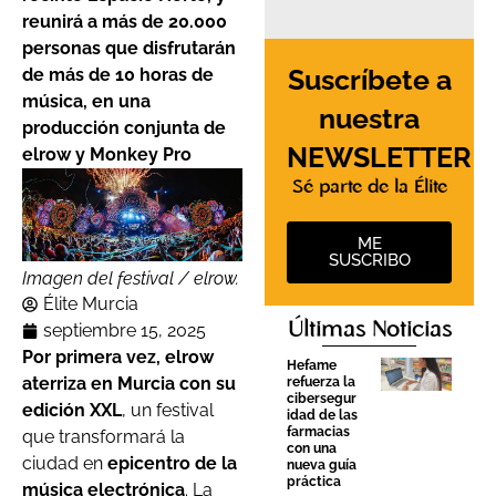
reunirá a más de 20.000
personas que disfrutarán
Suscríbete a
de más de 10 horas de
música, en una
nuestra
producción conjunta de
NEWSLETTER
elrow y Monkey Pro
Sé parte de la Élite
ME
SUSCRIBO
Imagen del festival / elrow.
Élite Murcia
Últimas Noticias
septiembre 15, 2025
Por primera vez, elrow
Hefame
aterriza en Murcia con su
refuerza la
cibersegur
edición XXL
, un festival
idad de las
farmacias
que transformará la
con una
ciudad en
epicentro de la
nueva guía
práctica
música electrónica
. La