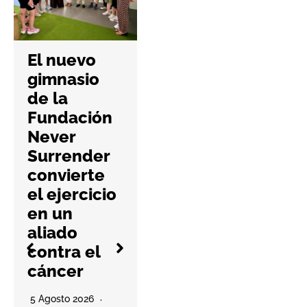
Padel
Nuestro da
El nuevo
el salto al
gimnasio
mercado
de la
británico
Fundación
con su
Never
primera
Surrender
apertura en
convierte
Mancheste
el ejercicio
r
en un
aliado
5 Agosto 2026
contra el
No Hay Comentari
cáncer
Os
La compañía
5 Agosto 2026