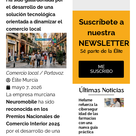
el desarrollo de una
solución tecnológica
Suscríbete a
orientada a dinamizar el
comercio local
nuestra
NEWSLETTER
Sé parte de la Élite
ME
SUSCRIBO
Comercio local / Portavoz.
Élite Murcia
mayo 7, 2026
Últimas Noticias
La empresa murciana
Hefame
Neuromobile
ha sido
refuerza la
reconocida en los
cibersegur
idad de las
Premios Nacionales de
farmacias
Comercio Interior 2025
con una
nueva guía
por el desarrollo de una
práctica