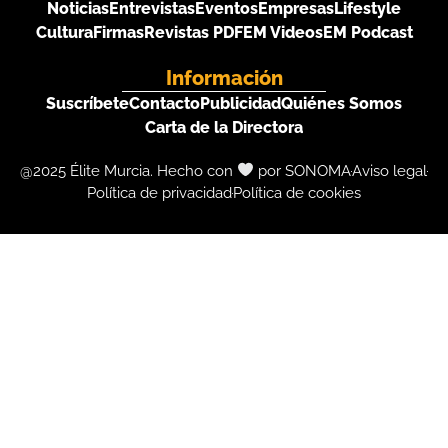
Noticias
Entrevistas
Eventos
Empresas
Lifestyle
Cultura
Firmas
Revistas PDF
EM Videos
EM Podcast
Información
Suscríbete
Contacto
Publicidad
Quiénes Somos
Carta de la Directora
@2025 Élite Murcia. Hecho con
por SONOMA
Aviso legal
Política de privacidad
Política de cookies