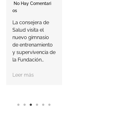
murciana ha
No Hay Comentari
lanzado su Player
O
Os
Passport para
E
La consejera de
invitar a los
D
Salud visita el
jugadores a
r
nuevo gimnasio
descubrir…
l
de entrenamiento
d
y supervivencia de
Leer más
la Fundación…
Leer más