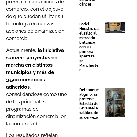
premio a asociaciones de
cáncer
comercio, con el objetivo
de que puedan utilizar su
tecnología en nuevas
Padel
Nuestro da
acciones de dinamización
el salto al
comercial.
mercado
británico
con su
Actualmente,
la iniciativa
primera
apertura
suma 11 proyectos en
en
marcha en distintos
Mancheste
r
municipios y más de
3.500 comercios
adheridos
,
Del tanque
consolidándose como uno
al grifo: así
protege
de los principales
Estrella de
programas de
Levante la
calidad de
dinamización comercial en
su cerveza
la comunidad.
Los resultados reflejan