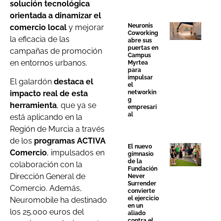
solución tecnológica
orientada a dinamizar el
Neuronis
comercio local
y mejorar
Coworking
la eficacia de las
abre sus
puertas en
campañas de promoción
Campus
en entornos urbanos.
Myrtea
para
impulsar
El galardón
destaca el
el
networkin
impacto real de esta
g
herramienta
, que ya se
empresari
al
está aplicando en la
Región de Murcia a través
de los
programas ACTIVA
El nuevo
Comercio
, impulsados en
gimnasio
de la
colaboración con la
Fundación
Dirección General de
Never
Surrender
Comercio. Además,
convierte
el ejercicio
Neuromobile ha destinado
en un
los 25.000 euros del
aliado
contra el