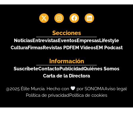
Secciones
Noticias
Entrevistas
Eventos
Empresas
Lifestyle
Cultura
Firmas
Revistas PDF
EM Videos
EM Podcast
Información
Suscríbete
Contacto
Publicidad
Quiénes Somos
Carta de la Directora
@2025 Élite Murcia. Hecho con
por SONOMA
Aviso legal
Política de privacidad
Política de cookies