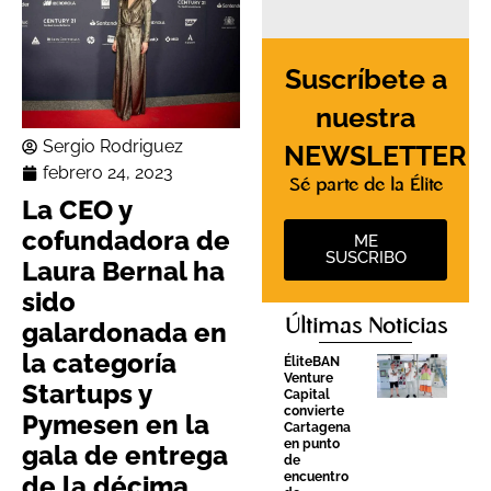
Suscríbete a
nuestra
Sergio Rodriguez
NEWSLETTER
febrero 24, 2023
Sé parte de la Élite
La CEO y
cofundadora de
ME
SUSCRIBO
Laura Bernal ha
sido
Últimas Noticias
galardonada en
la categoría
ÉliteBAN
Venture
Startups y
Capital
convierte
Pymesen en la
Cartagena
en punto
gala de entrega
de
encuentro
de la décima