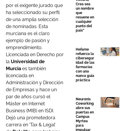
Crea sea
por el exigente jurado que
un nombre
ha seleccionado su perfil
que
resuene en
de una amplia selección
cualquier
de nominadas. Esta
punto del
país”
murciana es el claro
ejemplo de pasión y
emprendimiento.
Hefame
Licenciada en Derecho por
refuerza la
cibersegur
la
Universidad de
idad de las
farmacias
Murcia
es también
con una
licenciada en
nueva guía
práctica
Administración y Dirección
de Empresas y hace un
par de años cursó el
Neuronis
Máster en Internet
Coworking
abre sus
Business (MIB) en ISDI.
puertas en
Campus
Dejó una prometedora
Myrtea
carrera en ‘Tax & Legal’
para
impulsar