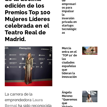
de
edición de los
empresari
os para
Premios Top 100
impulsar
la
Mujeres Líderes
inversión
privada en
celebrada en el
startups
tecnológic
Teatro Real de
as
Madrid.
Murcia
entra en el
‘TOP 10’ de
las
ciudades
españolas
que
lideran la
innovación
Ángela
La carrera de la
Moreno:
emprendedora
Laura
“Queremos
que
Bernal
ha sido reconocida
Victoria