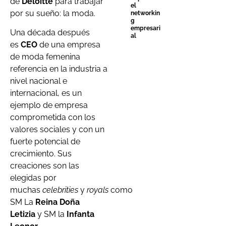
de
Deloitte
para trabajar
el
por su sueño: la moda.
networkin
g
empresari
Una década después
al
es
CEO
de una empresa
de moda femenina
referencia en la industria a
nivel nacional e
internacional, es un
ejemplo de empresa
comprometida con los
valores sociales y con un
fuerte potencial de
crecimiento. Sus
creaciones son las
elegidas por
muchas
celebrities
y
royals
como
SM La
Reina Doña
Letizia
y SM la
Infanta