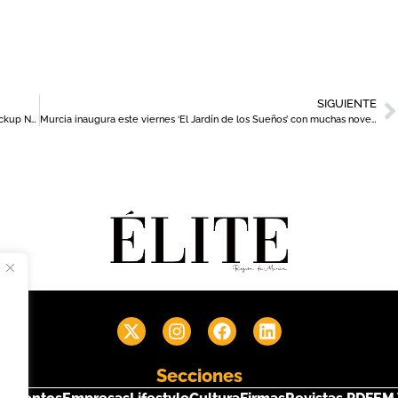
SIGUIENTE
Unos 200 directivos debaten sobre la gestión del error en el ‘Fuckup Nights Murcia’ de Adimur
Murcia inaugura este viernes ‘El Jardín de los Sueños’ con muchas novedades
Secciones