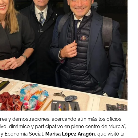
eres y demostraciones, acercando aún más los oficios
vo, dinámico y participativo en pleno centro de Murcia”,
 y Economía Social,
Marisa López Aragón
, que visitó la