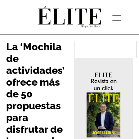
La ‘Mochila
de
actividades’
ofrece más
Revista en
un click
de 50
propuestas
para
disfrutar de