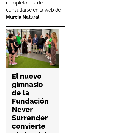
completo puede
consultarse en la web de
Murcia Natural
.
Padel
Nuestro da
El nuevo
el salto al
gimnasio
mercado
de la
británico
Fundación
con su
Never
primera
Surrender
apertura en
convierte
Mancheste