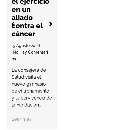
el ejercicio
r
en un
aliado
5 Agosto 2026
contra el
No Hay Comentari
cáncer
Os
La compañía
5 Agosto 2026
murciana ha
No Hay Comentari
lanzado su Player
O
Os
Passport para
E
La consejera de
invitar a los
D
Salud visita el
jugadores a
r
nuevo gimnasio
descubrir…
l
de entrenamiento
d
y supervivencia de
Leer más
la Fundación…
Leer más