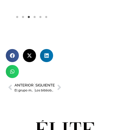
ANTERIOR
SIGUIENTE
El grupo murciano Matraca se suma al cartel del Fan Futura tras vencer el Concurso de Bandas
Los bibliobuses vuelven a recorrer la costa murciana con más de 60.000 ejemplares para disfrutar de un ‘Verano de libro’