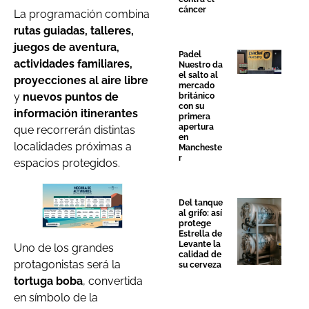
cáncer
La programación combina
rutas guiadas, talleres,
juegos de aventura,
Padel
actividades familiares,
Nuestro da
el salto al
proyecciones al aire libre
mercado
y
nuevos puntos de
británico
con su
información itinerantes
primera
apertura
que recorrerán distintas
en
localidades próximas a
Mancheste
r
espacios protegidos.
Del tanque
al grifo: así
protege
Estrella de
Levante la
Uno de los grandes
calidad de
protagonistas será la
su cerveza
tortuga boba
, convertida
en símbolo de la