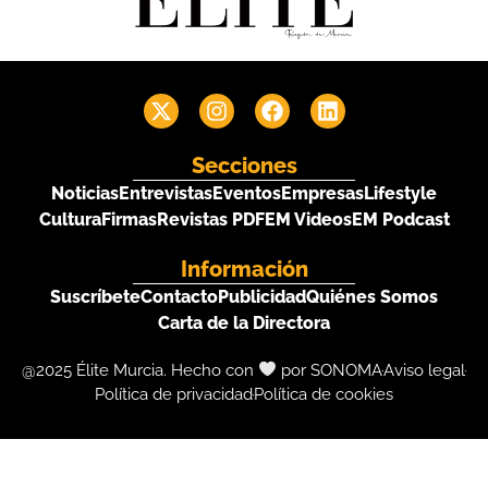
Secciones
Noticias
Entrevistas
Eventos
Empresas
Lifestyle
Cultura
Firmas
Revistas PDF
EM Videos
EM Podcast
Información
Suscríbete
Contacto
Publicidad
Quiénes Somos
Carta de la Directora
@2025 Élite Murcia. Hecho con
por SONOMA
Aviso legal
Política de privacidad
Política de cookies