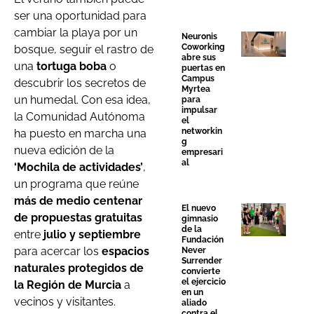
ser una oportunidad para
cambiar la playa por un
Neuronis
Coworking
bosque, seguir el rastro de
abre sus
una
tortuga boba
o
puertas en
Campus
descubrir los secretos de
Myrtea
un humedal. Con esa idea,
para
impulsar
la Comunidad Autónoma
el
networkin
ha puesto en marcha una
g
nueva edición de la
empresari
al
‘Mochila de actividades’
,
un programa que reúne
más de medio centenar
El nuevo
de propuestas gratuitas
gimnasio
de la
entre
julio y septiembre
Fundación
para acercar los
espacios
Never
Surrender
naturales protegidos de
convierte
el ejercicio
la Región de Murcia
a
en un
vecinos y visitantes.
aliado
contra el