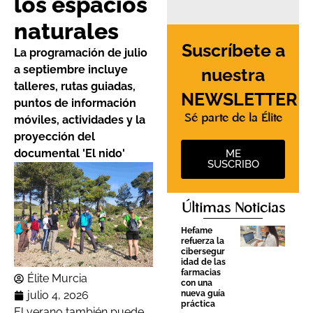
los espacios
naturales
Suscríbete a
La programación de julio
a septiembre incluye
nuestra
talleres, rutas guiadas,
NEWSLETTER
puntos de información
Sé parte de la Élite
móviles, actividades y la
proyección del
documental 'El nido'
ME
SUSCRIBO
Últimas Noticias
Hefame
refuerza la
cibersegur
idad de las
farmacias
Élite Murcia
con una
julio 4, 2026
nueva guía
práctica
El verano también puede