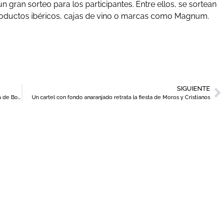
 gran sorteo para los participantes. Entre ellos, se sortean
productos ibéricos, cajas de vino o marcas como Magnum.
SIGUIENTE
Casa en el Aire, nuevo proyecto de Srta. Rottenmeier en la Playa de Bolnuevo
Un cartel con fondo anaranjado retrata la fiesta de Moros y Cristianos