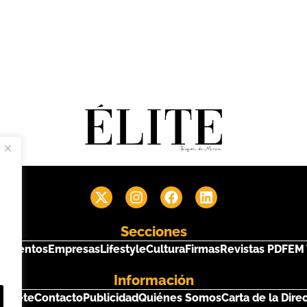
Secciones
s
Eventos
Empresas
Lifestyle
Cultura
Firmas
Revistas PDF
EM 
Información
críbete
Contacto
Publicidad
Quiénes Somos
Carta de la Dire