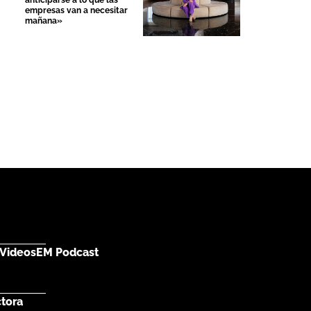
anticiparse a lo que las
empresas van a necesitar
mañana»
Videos
EM Podcast
ctora