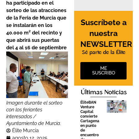
ha participado en el
sorteo de las atracciones
de la Feria de Murcia que
Suscríbete a
se instalarán en los
nuestra
40.000 m² del recinto y
que abrirá sus puertas
NEWSLETTER
del 4 al 16 de septiembre
Sé parte de la Élite
ME
SUSCRIBO
Últimas Noticias
Imagen durante el sorteo
ÉliteBAN
Venture
con los feriantes
Capital
interesados /
convierte
Cartagena
Ayuntamiento de Murcia.
en punto
Élite Murcia
de
encuentro
agosto 12, 2025