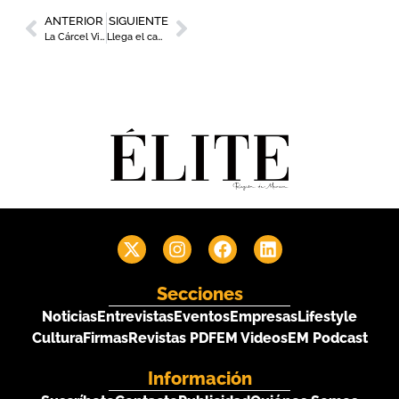
ANTERIOR
SIGUIENTE
La Cárcel Vieja, entre la memoria y el futuro: así avanza la transformación de uno de los iconos de Murcia
Llega el campamento de verano del centro comercial Atalayas para el disfrute de los más pequeños
Secciones
Noticias
Entrevistas
Eventos
Empresas
Lifestyle
Cultura
Firmas
Revistas PDF
EM Videos
EM Podcast
Información