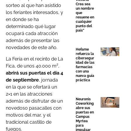
Crea sea
sorteo al que han asistido
un nombre
los feriantes interesados, y
que
resuene en
en donde se ha
cualquier
determinado qué lugar
punto del
país”
ocupará cada atracción
además de presentar las
novedades de este año.
Hefame
refuerza la
La Feria en el recinto de La
cibersegur
idad de las
Fica, de unos 40.000 m²,
farmacias
con una
abrirá sus puertas el día 4
nueva guía
de septiembre
, jornada
práctica
en la que se ofertará un
2×1 en las atracciones
Neuronis
además de disfrutar de un
Coworking
novedoso pasacalles con
abre sus
puertas en
motivos del mar, y el
Campus
Myrtea
tradicional castillo de
para
fuegos.
impulsar