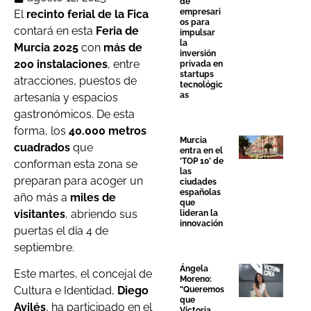
de
empresari
El
recinto ferial de la Fica
os para
contará en esta
Feria de
impulsar
la
Murcia 2025
con
más de
inversión
200 instalaciones
, entre
privada en
startups
atracciones, puestos de
tecnológic
as
artesanía y espacios
gastronómicos. De esta
forma, los
40.000 metros
Murcia
cuadrados
que
entra en el
‘TOP 10’ de
conforman esta zona se
las
preparan para acoger un
ciudades
españolas
año más a
miles de
que
visitantes
, abriendo sus
lideran la
innovación
puertas el día 4 de
septiembre.
Ángela
Este martes, el concejal de
Moreno:
Cultura e Identidad,
Diego
“Queremos
que
Avilés
, ha participado en el
Victoria