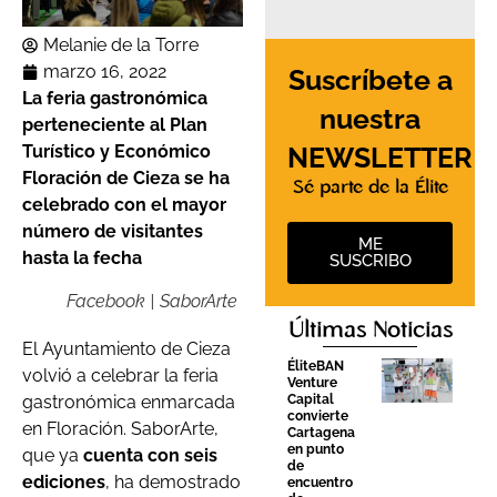
Melanie de la Torre
marzo 16, 2022
Suscríbete a
La feria gastronómica
nuestra
perteneciente al Plan
NEWSLETTER
Turístico y Económico
Floración de Cieza se ha
Sé parte de la Élite
celebrado con el mayor
número de visitantes
ME
hasta la fecha
SUSCRIBO
Facebook | SaborArte
Últimas Noticias
El Ayuntamiento de Cieza
ÉliteBAN
volvió a celebrar la feria
Venture
Capital
gastronómica enmarcada
convierte
en Floración. SaborArte,
Cartagena
en punto
que ya
cuenta con seis
de
ediciones
, ha demostrado
encuentro