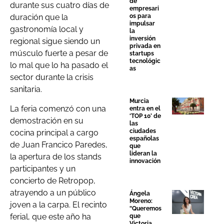
de
durante sus cuatro días de
empresari
os para
duración que la
impulsar
gastronomía local y
la
inversión
regional sigue siendo un
privada en
músculo fuerte a pesar de
startups
tecnológic
lo mal que lo ha pasado el
as
sector durante la crisis
sanitaria.
Murcia
La feria comenzó con una
entra en el
‘TOP 10’ de
demostración en su
las
ciudades
cocina principal a cargo
españolas
de Juan Francico Paredes,
que
lideran la
la apertura de los stands
innovación
participantes y un
concierto de Retropop,
atrayendo a un público
Ángela
Moreno:
joven a la carpa. El recinto
“Queremos
ferial, que este año ha
que
Victoria