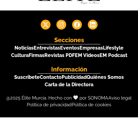
Secciones
Noticias
Entrevistas
Eventos
Empresas
Lifestyle
Cultura
Firmas
Revistas PDF
EM Videos
EM Podcast
Información
Suscríbete
Contacto
Publicidad
Quiénes Somos
Carta de la Directora
@2025 Élite Murcia. Hecho con
por SONOMA
Aviso legal
Política de privacidad
Política de cookies