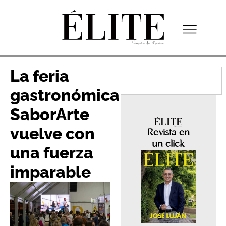
La feria
gastronómica
SaborArte
vuelve con
Revista en
un click
una fuerza
imparable