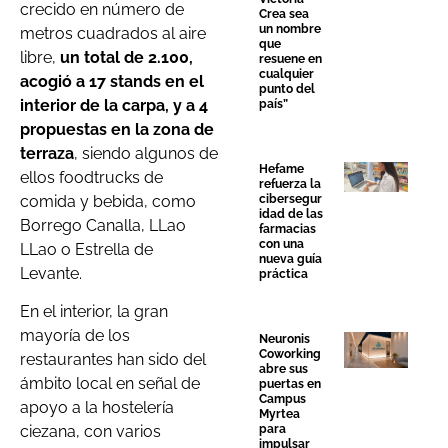
crecido en número de
Crea sea
un nombre
metros cuadrados al aire
que
libre,
un total de 2.100,
resuene en
cualquier
acogió a 17 stands en el
punto del
interior de la carpa, y a 4
país”
propuestas en la zona de
terraza
, siendo algunos de
Hefame
ellos foodtrucks de
refuerza la
comida y bebida, como
cibersegur
idad de las
Borrego Canalla, LLao
farmacias
con una
LLao o Estrella de
nueva guía
Levante.
práctica
En el interior, la gran
mayoría de los
Neuronis
Coworking
restaurantes han sido del
abre sus
ámbito local en señal de
puertas en
Campus
apoyo a la hostelería
Myrtea
para
ciezana, con varios
impulsar