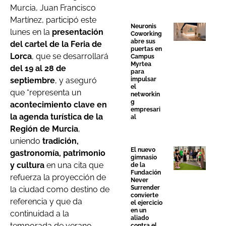
Murcia, Juan Francisco
Martínez, participó este
Neuronis
lunes en la
presentación
Coworking
abre sus
del cartel de la Feria de
puertas en
Lorca
, que se desarrollará
Campus
Myrtea
del 19 al 28 de
para
impulsar
septiembre
, y aseguró
el
que “representa un
networkin
g
acontecimiento clave en
empresari
la agenda turística de la
al
Región de Murcia
,
uniendo
tradición,
El nuevo
gastronomía, patrimonio
gimnasio
y cultura
en una cita que
de la
Fundación
refuerza la proyección de
Never
Surrender
la ciudad como destino de
convierte
referencia y que da
el ejercicio
en un
continuidad a la
aliado
temporada de verano
contra el