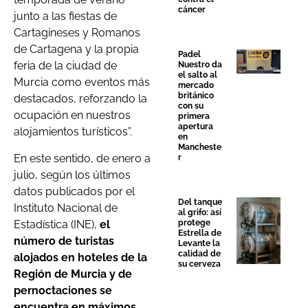
cáncer
junto a las fiestas de
Cartagineses y Romanos
de Cartagena y la propia
Padel
feria de la ciudad de
Nuestro da
el salto al
Murcia como eventos más
mercado
británico
destacados, reforzando la
con su
ocupación en nuestros
primera
apertura
alojamientos turísticos”.
en
Mancheste
En este sentido, de enero a
r
julio, según los últimos
datos publicados por el
Del tanque
Instituto Nacional de
al grifo: así
Estadística (INE),
el
protege
Estrella de
número de turistas
Levante la
calidad de
alojados en hoteles de la
su cerveza
Región de Murcia y de
pernoctaciones se
encuentra en máximos