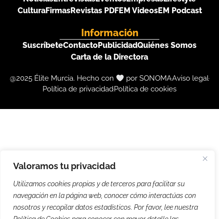
Cultura
Firmas
Revistas PDF
EM Videos
EM Podcast
Información
Suscríbete
Contacto
Publicidad
Quiénes Somos
Carta de la Directora
@2025 Élite Murcia. Hecho con
por SONOMA
Aviso legal
Política de privacidad
Política de cookies
Valoramos tu privacidad
Utilizamos cookies propias y de terceros para facilitar su
navegación en la página web, conocer cómo interactúas con
nosotros y recopilar datos estadísticos. Por favor, lee nuestra