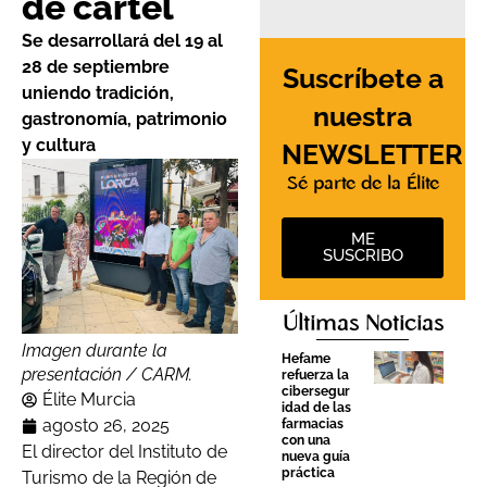
de cartel
Se desarrollará del 19 al
28 de septiembre
Suscríbete a
uniendo tradición,
nuestra
gastronomía, patrimonio
y cultura
NEWSLETTER
Sé parte de la Élite
ME
SUSCRIBO
Últimas Noticias
Imagen durante la
Hefame
presentación / CARM.
refuerza la
cibersegur
Élite Murcia
idad de las
agosto 26, 2025
farmacias
con una
El director del Instituto de
nueva guía
práctica
Turismo de la Región de