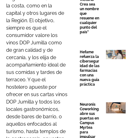
Crea sea
la costa, como en la
un nombre
capital y otros lugares de
que
resuene en
la Región. El objetivo,
cualquier
siempre es que el
punto del
país”
consumidor valore los
vinos DOP Jumilla como
de gran calidad y de
Hefame
cercanía, y los elija de
refuerza la
cibersegur
acompañamiento ideal de
idad de las
farmacias
sus comidas y tardes de
con una
terraceo. Y que el
nueva guía
práctica
hostelero apueste por
ofrecer en sus cartas vinos
DOP Jumilla y todos los
Neuronis
locales gastronómicos,
Coworking
abre sus
desde bares de barrio, o
puertas en
Campus
aquellos enfocados al
Myrtea
turismo, hasta templos de
para
impulsar