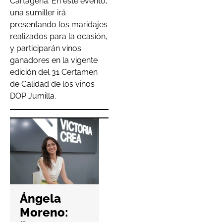
Cartagena. En este evento,
una sumiller irá
presentando los maridajes
realizados para la ocasión,
y participarán vinos
ganadores en la vigente
edición del 31 Certamen
de Calidad de los vinos
DOP Jumilla.
Hefame
refuerza la
Ángela
ciberseguri
Moreno:
dad de las