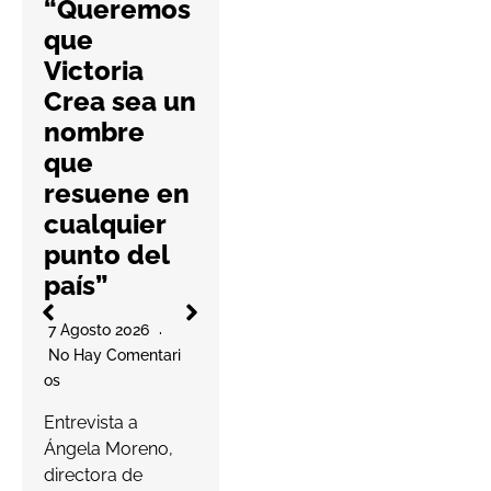
“Queremos
farmacias
que
con una
Victoria
nueva guía
Crea sea un
práctica
nombre
6 Agosto 2026
que
No Hay Comentari
resuene en
Os
l
cualquier
La cooperativa
punto del
elabora un
país”
decálogo de
O
buenas prácticas
7 Agosto 2026
para ayudar a las
No Hay Comentari
farmacias a
Os
proteger…
a
Entrevista a
s
Ángela Moreno,
Leer más
c
directora de