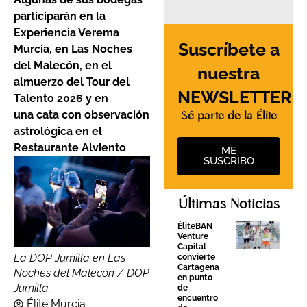
participarán en la
Experiencia Verema
Suscríbete a
Murcia, en Las Noches
del Malecón, en el
nuestra
almuerzo del Tour del
NEWSLETTER
Talento 2026 y en
una cata con observación
Sé parte de la Élite
astrológica en el
Restaurante Alviento
ME
SUSCRIBO
Últimas Noticias
ÉliteBAN
Venture
Capital
La DOP Jumilla en Las
convierte
Cartagena
Noches del Malecón / DOP
en punto
Jumilla.
de
encuentro
Élite Murcia