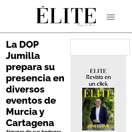
La DOP
Jumilla
prepara su
presencia en
Revista en
un click
diversos
eventos de
Murcia y
Cartagena
Algunas de sus bodegas