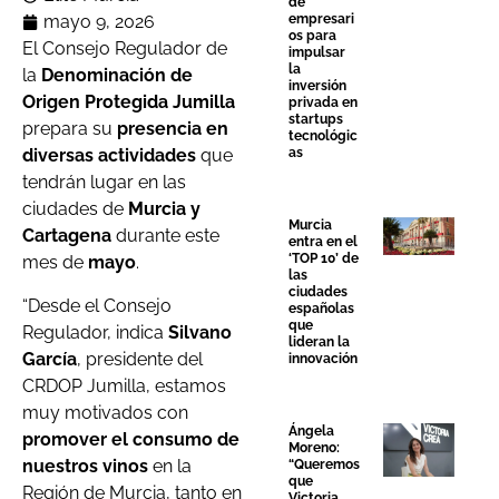
de
empresari
mayo 9, 2026
os para
El Consejo Regulador de
impulsar
la
la
Denominación de
inversión
Origen Protegida Jumilla
privada en
startups
prepara su
presencia en
tecnológic
as
diversas actividades
que
tendrán lugar en las
ciudades de
Murcia y
Murcia
Cartagena
durante este
entra en el
‘TOP 10’ de
mes de
mayo
.
las
ciudades
“Desde el Consejo
españolas
que
Regulador, indica
Silvano
lideran la
García
, presidente del
innovación
CRDOP Jumilla, estamos
muy motivados con
Ángela
promover el consumo de
Moreno:
nuestros vinos
en la
“Queremos
que
Región de Murcia, tanto en
Victoria