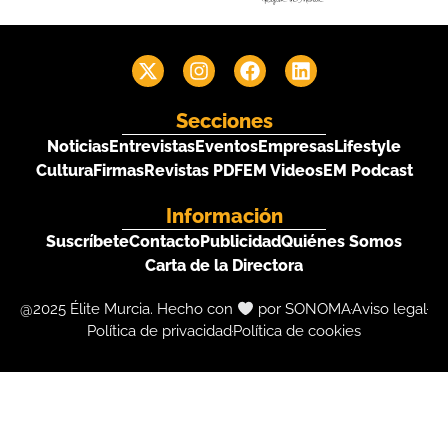
Secciones
Noticias
Entrevistas
Eventos
Empresas
Lifestyle
Cultura
Firmas
Revistas PDF
EM Videos
EM Podcast
Información
Suscríbete
Contacto
Publicidad
Quiénes Somos
Carta de la Directora
@2025 Élite Murcia. Hecho con
por SONOMA
Aviso legal
Política de privacidad
Política de cookies