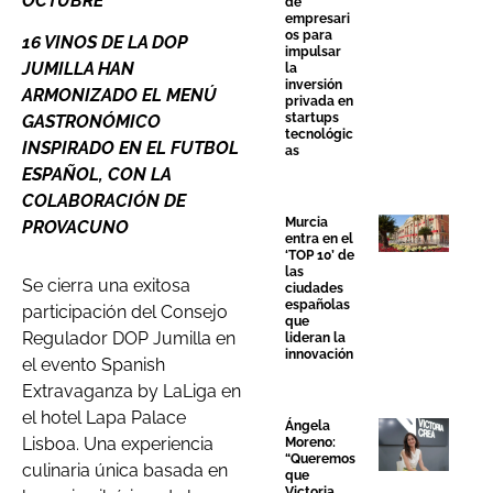
OCTUBRE
de
empresari
os para
16 VINOS DE LA DOP
impulsar
JUMILLA HAN
la
inversión
ARMONIZADO EL MENÚ
privada en
startups
GASTRONÓMICO
tecnológic
INSPIRADO EN EL FUTBOL
as
ESPAÑOL, CON LA
COLABORACIÓN DE
Murcia
PROVACUNO
entra en el
‘TOP 10’ de
las
Se cierra una exitosa
ciudades
españolas
participación del Consejo
que
Regulador DOP Jumilla en
lideran la
innovación
el evento Spanish
Extravaganza by LaLiga en
el hotel Lapa Palace
Ángela
Lisboa. Una experiencia
Moreno:
“Queremos
culinaria única basada en
que
Victoria