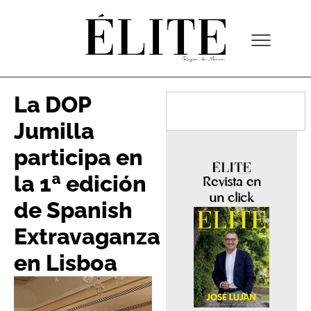
La DOP
Jumilla
participa en
la 1ª edición
Revista en
un click
de Spanish
Extravaganza
en Lisboa