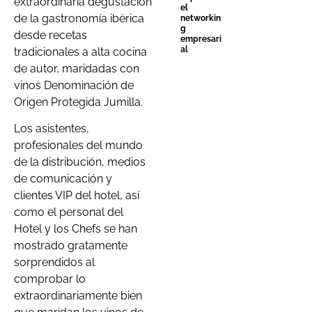
extraordinaria degustación
el
de la gastronomía ibérica
networkin
g
desde recetas
empresari
al
tradicionales a alta cocina
de autor, maridadas con
vinos Denominación de
Origen Protegida Jumilla.
Los asistentes,
profesionales del mundo
de la distribución, medios
de comunicación y
clientes VIP del hotel, así
como el personal del
Hotel y los Chefs se han
mostrado gratamente
sorprendidos al
comprobar lo
extraordinariamente bien