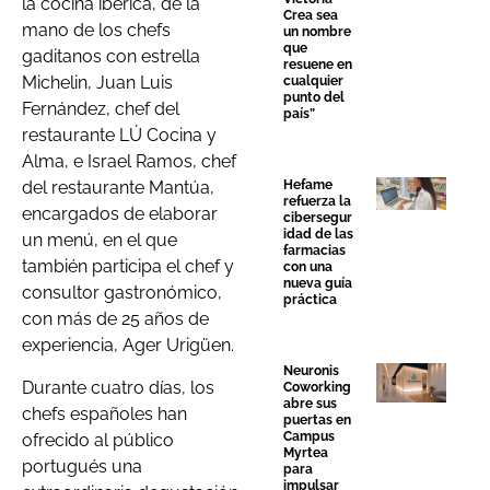
la cocina ibérica, de la
Crea sea
mano de los chefs
un nombre
que
gaditanos con estrella
resuene en
Michelin, Juan Luis
cualquier
punto del
Fernández, chef del
país”
restaurante LÚ Cocina y
Alma, e Israel Ramos, chef
Hefame
del restaurante Mantúa,
refuerza la
encargados de elaborar
cibersegur
idad de las
un menú, en el que
farmacias
también participa el chef y
con una
nueva guía
consultor gastronómico,
práctica
con más de 25 años de
experiencia, Ager Urigüen.
Neuronis
Durante cuatro días, los
Coworking
abre sus
chefs españoles han
puertas en
Campus
ofrecido al público
Myrtea
portugués una
para
impulsar