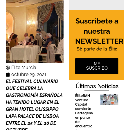
Suscríbete a
nuestra
NEWSLETTER
Sé parte de la Élite
ME
Élite Murcia
SUSCRIBO
octubre 29, 2021
EL FESTIVAL CULINARIO
Últimas Noticias
QUE CELEBRA LA
GASTRONOMÍA ESPAÑOLA
ÉliteBAN
Venture
HA TENIDO LUGAR EN EL
Capital
GRAN HOTEL OLISSIPPO
convierte
Cartagena
LAPA PALACE DE LISBOA
en punto
de
ENTRE EL 25 Y EL 28 DE
encuentro