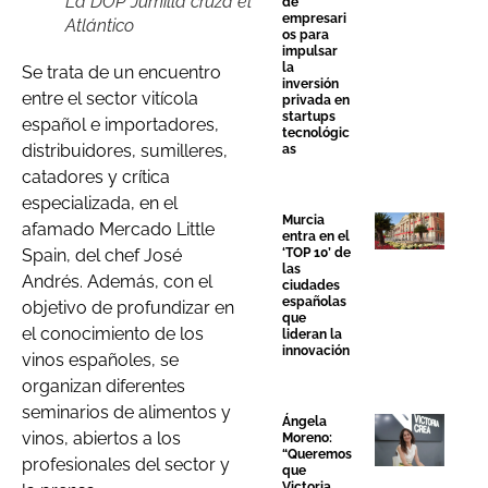
La DOP Jumilla cruza el
de
empresari
Atlántico
os para
impulsar
la
Se trata de un encuentro
inversión
entre el sector vitícola
privada en
startups
español e importadores,
tecnológic
distribuidores, sumilleres,
as
catadores y crítica
especializada, en el
Murcia
afamado Mercado Little
entra en el
Spain, del chef José
‘TOP 10’ de
las
Andrés. Además, con el
ciudades
españolas
objetivo de profundizar en
que
el conocimiento de los
lideran la
innovación
vinos españoles, se
organizan diferentes
seminarios de alimentos y
Ángela
vinos, abiertos a los
Moreno:
“Queremos
profesionales del sector y
que
Victoria