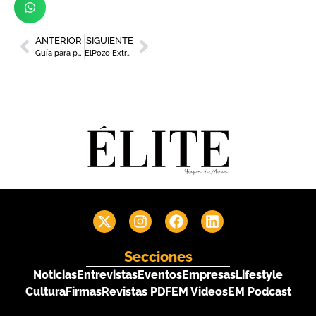
ANTERIOR
SIGUIENTE
Guía para principiantes sobre el desarrollo de sitios web
ElPozo Extratiernos inicia la campaña solidaria ‘El lugar más tierno del mundo’
Secciones
Noticias
Entrevistas
Eventos
Empresas
Lifestyle
Cultura
Firmas
Revistas PDF
EM Videos
EM Podcast