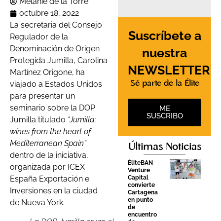
Melanie de la Torre
octubre 18, 2022
La secretaria del Consejo
Suscríbete a
Regulador de la
Denominación de Origen
nuestra
Protegida Jumilla, Carolina
NEWSLETTER
Martínez Origone, ha
viajado a Estados Unidos
Sé parte de la Élite
para presentar un
seminario sobre la DOP
ME
SUSCRIBO
Jumilla titulado
“Jumilla:
wines from the heart of
Mediterranean Spain”
Últimas Noticias
dentro de la iniciativa,
ÉliteBAN
organizada por ICEX
Venture
España Exportación e
Capital
convierte
Inversiones en la ciudad
Cartagena
en punto
de Nueva York.
de
encuentro