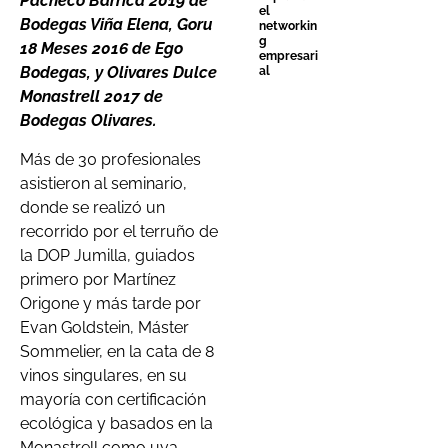
Pacheco Barrica 2019 de
el
Bodegas Viña Elena, Goru
networkin
g
18 Meses 2016 de Ego
empresari
Bodegas, y Olivares Dulce
al
Monastrell 2017 de
Bodegas Olivares.
Más de 30 profesionales
asistieron al seminario,
donde se realizó un
recorrido por el terruño de
la DOP Jumilla, guiados
primero por Martínez
Origone y más tarde por
Evan Goldstein, Máster
Sommelier, en la cata de 8
vinos singulares, en su
mayoría con certificación
ecológica y basados en la
Monastrell como uva