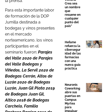
la prensa.
Crea sea
un nombre
Para esta importante labor
que
resuene en
de formación de la DOP
cualquier
Jumilla destinada a
punto del
país”
bodegas y vinos presentes
en el mercado
norteamericano, los vinos
Hefame
participantes en el
refuerza la
cibersegur
seminario fueron:
Parajes
idad de las
farmacias
del Valle 2020 de Parajes
con una
del Valle Bodegas y
nueva guía
práctica
Viñedos, La Servil 2020 de
Bodegas Cerrón, Altos de
Luzón 2020 de Bodegas
Neuronis
Luzón, Juan Gil Plata 2019
Coworking
abre sus
de Bodegas Juan Gil,
puertas en
Altico 2018 de Bodegas
Campus
Myrtea
Carchelo, Familia
para
impulsar